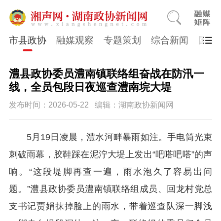
市县政协
融媒观察
专题策划
综合新闻
国医
澧县政协委员澧南镇联络组奋战在防汛一
线，全员包段日夜巡查澧南垸大堤
发布时间：2026-05-22
编辑：湖南政协新闻网
5月19日凌晨，澧水河畔暴雨如注。手电筒光束
刺破雨幕，胶鞋踩在泥泞大堤上发出“吧嗒吧嗒”的声
响。“这段堤脚再查一遍，雨水泡久了容易出问
题。”澧县政协委员澧南镇联络组成员、回龙村党总
支书记贾娟抹掉脸上的雨水，带着巡查队深一脚浅