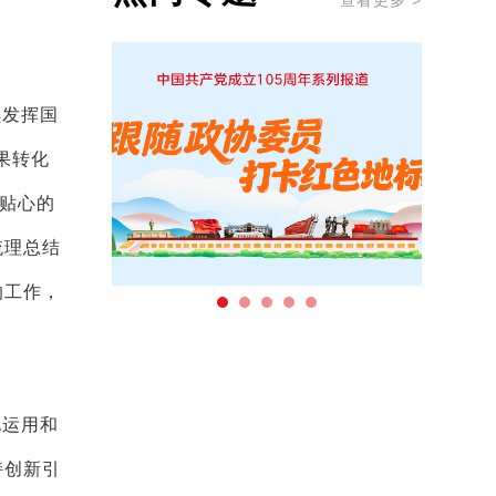
查看更多 >
续发挥国
果转化
实贴心的
梳理总结
的工作，
化运用和
持创新引