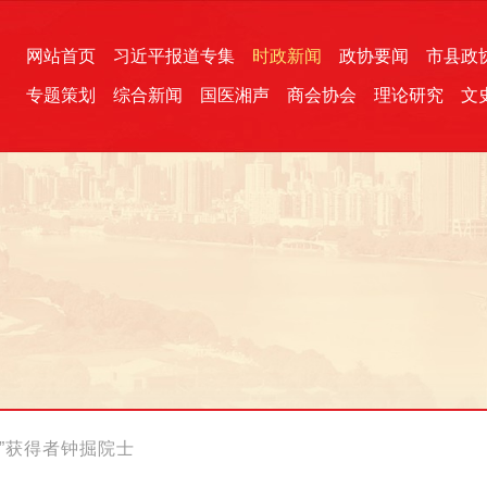
网站首页
习近平报道专集
时政新闻
政协要闻
市县政
专题策划
综合新闻
国医湘声
商会协会
理论研究
文
统一战线
芙蓉文苑
融媒影音
2026全国两会
各地政协
“四同四立”主题活动
三湘生态
产学研
国学经典
”获得者钟掘院士