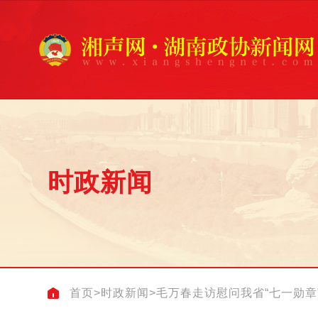
时政新闻
首页
>
时政新闻
>
毛万春走访慰问我省“七一勋章