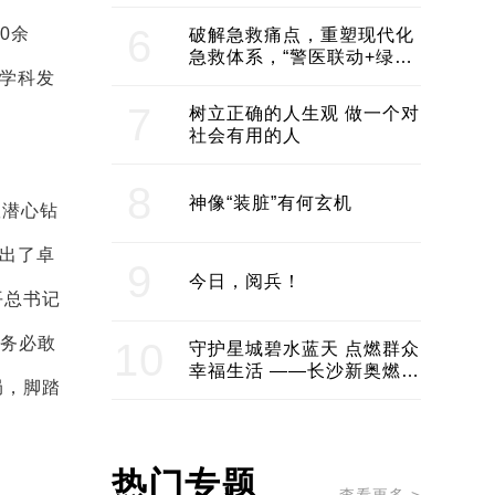
领企业不断发展创新 助推构
建医美产业良性生态圈
6
0余
破解急救痛点，重塑现代化
急救体系，“警医联动+绿波
程学科发
通行”：长沙急救系统化提速
7
树立正确的人生观 做一个对
社会有用的人
8
神像“装脏”有何玄机
队潜心钻
作出了卓
9
今日，阅兵！
平总书记
，务必敢
10
守护星城碧水蓝天 点燃群众
幸福生活 ——长沙新奥燃气
局，脚踏
服务经济社会发展纪实
热门专题