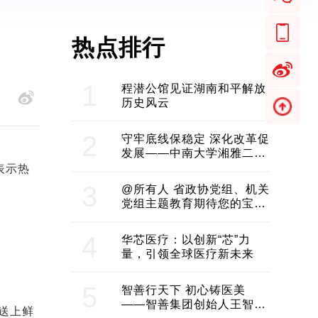
热点排行
1
程潜公馆见证湖南和平解放
历史风云
2
守牢底线保稳定 深化改革促
发展——中南大学湘雅二医
院2024年工作综述
表示热
3
@所有人 省政协党组、机关
党组主题教育期待您的宝贵
意见和建议
4
华芯医疗：以创新“芯”力
量，引领全球医疗新未来
5
智善行天下 初心铸医美
——智善集团创始人王智带
送上鲜