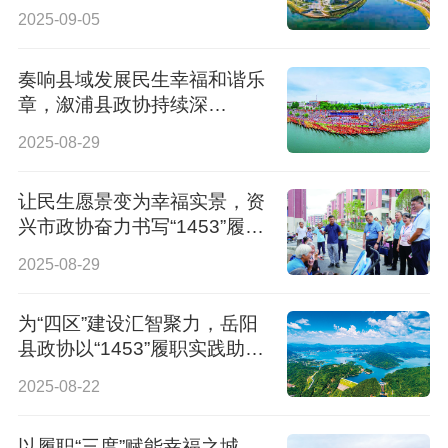
沉干出“1453”履职实践新气象
2025-09-05
奏响县域发展民生幸福和谐乐
章，溆浦县政协持续深
化“1453”履职实践
2025-08-29
让民生愿景变为幸福实景，资
兴市政协奋力书写“1453”履职
新答卷
2025-08-29
为“四区”建设汇智聚力，岳阳
县政协以“1453”履职实践助推
经济社会高质量发展
2025-08-22
以履职“三度”赋能幸福之城，