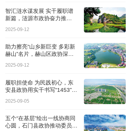
智汇涟水谋发展 实干履职谱
新篇，涟源市政协奋力推
进“1453”履职实践
2025-09-12
助力擦亮“山乡新巨变 多彩新
赫山”名片，赫山区政协深入
践行“1453”履职总要求
2025-09-12
履职担使命 为民践初心，东
安县政协用实干书写“1453”履
职新答卷
2025-09-05
五个“在基层”绘出一线协商同
心圆，石门县政协推动委员下