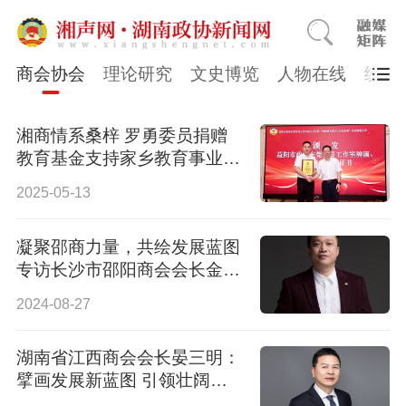
商会协会
理论研究
文史博览
人物在线
统一
湘商情系桑梓 罗勇委员捐赠
教育基金支持家乡教育事业发
展
2025-05-13
凝聚邵商力量，共绘发展蓝图
专访长沙市邵阳商会会长金国
庆
2024-08-27
湖南省江西商会会长晏三明：
擘画发展新蓝图 引领壮阔新
征程