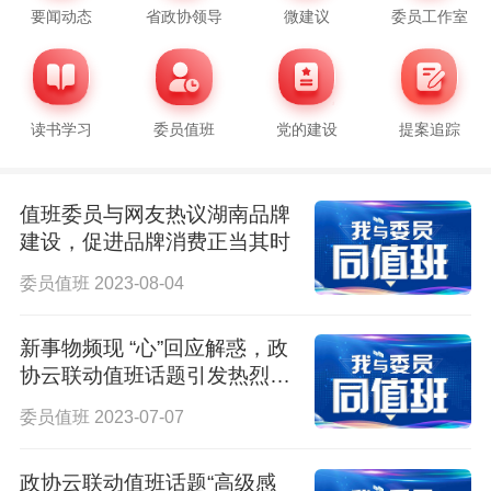
要闻动态
省政协领导
微建议
委员工作室
读书学习
委员值班
党的建设
提案追踪
值班委员与网友热议湖南品牌
建设，促进品牌消费正当其时
委员值班 2023-08-04
新事物频现 “心”回应解惑，政
协云联动值班话题引发热烈互
动交流
委员值班 2023-07-07
政协云联动值班话题“高级感