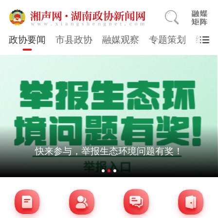
政协要闻
市县政协
融媒观察
专题策划
综合
快来参与，举报生态环境问题有奖！