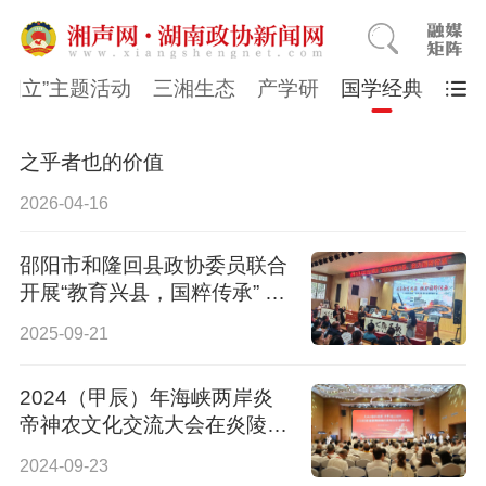
同四立”主题活动
三湘生态
产学研
国学经典
之乎者也的价值
2026-04-16
邵阳市和隆回县政协委员联合
开展“教育兴县，国粹传承” 委
员活动日活动
2025-09-21
2024（甲辰）年海峡两岸炎
帝神农文化交流大会在炎陵举
行 张志军肖百灵出席
2024-09-23