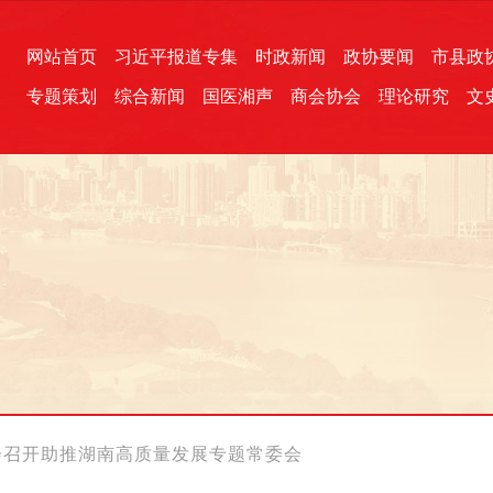
网站首页
习近平报道专集
时政新闻
政协要闻
市县政
专题策划
综合新闻
国医湘声
商会协会
理论研究
文
统一战线
芙蓉文苑
融媒影音
2026全国两会
各地政协
“四同四立”主题活动
三湘生态
产学研
国学经典
会召开助推湖南高质量发展专题常委会