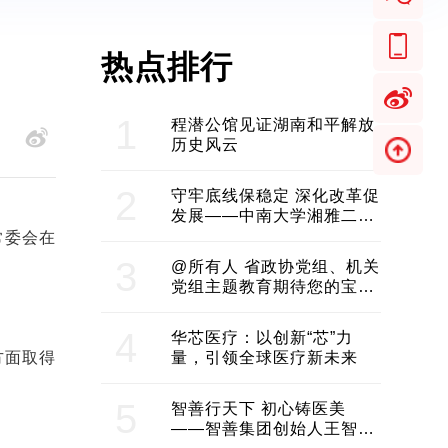
热点排行
1
程潜公馆见证湖南和平解放
历史风云
2
守牢底线保稳定 深化改革促
发展——中南大学湘雅二医
院2024年工作综述
常委会在
3
@所有人 省政协党组、机关
党组主题教育期待您的宝贵
意见和建议
4
华芯医疗：以创新“芯”力
方面取得
量，引领全球医疗新未来
5
智善行天下 初心铸医美
——智善集团创始人王智带