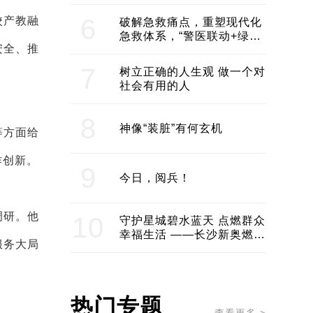
领企业不断发展创新 助推构
建医美产业良性生态圈
6
校产教融
破解急救痛点，重塑现代化
急救体系，“警医联动+绿波
安全、推
通行”：长沙急救系统化提速
7
树立正确的人生观 做一个对
社会有用的人
8
神像“装脏”有何玄机
等方面给
作创新。
9
今日，阅兵！
调研。他
10
守护星城碧水蓝天 点燃群众
幸福生活 ——长沙新奥燃气
服务大局
服务经济社会发展纪实
热门专题