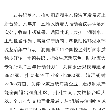
2. 共识落地，推动洞庭湖生态经济区发展迈上
新台阶。六年来，五地政协着力推动会议共识落到
实处，收获丰硕成果。岳阳共识，共护一湖碧水。
主动担当作为，寓监督于协商，积极助推环湖水环
境整治集中行动，洞庭湖区11个国控监测断面水质
稳步好转。常德共识，描绘生态新底色。助力“五大
专项行动”“三年行动计划”，关停搬迁规模养殖场
8827家、排查整治工业企业2860家、清理杨树
2288万亩、关停92家造纸污染企业、造纸制浆产
能全面退出洞庭湖区。荆州共识，文旅搭台唱大
戏。全力推动文旅产业发展，从“流域共治”到“区域
共享”，形成了以岳阳岳阳楼、常德桃花源、益阳渔