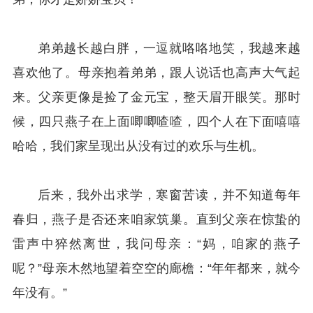
弟弟越长越白胖，一逗就咯咯地笑，我越来越
喜欢他了。母亲抱着弟弟，跟人说话也高声大气起
来。父亲更像是捡了金元宝，整天眉开眼笑。那时
候，四只燕子在上面唧唧喳喳，四个人在下面嘻嘻
哈哈，我们家呈现出从没有过的欢乐与生机。
后来，我外出求学，寒窗苦读，并不知道每年
春归，燕子是否还来咱家筑巢。直到父亲在惊蛰的
雷声中猝然离世，我问母亲：“妈，咱家的燕子
呢？”母亲木然地望着空空的廊檐：“年年都来，就今
年没有。”