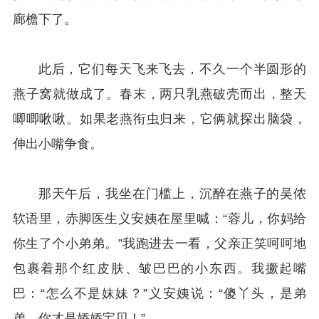
廊檐下了。
此后，它们每天飞来飞去，不久一个半圆形的
燕子窝就做成了。春末，两只乳燕破壳而出，整天
唧唧啾啾。如果老燕衔虫归来，它俩就探出脑袋，
伸出小嘴争食。
那天午后，我坐在门槛上，沉醉在燕子的吴侬
软语里，赤脚医生义安姨在屋里喊：“蓉儿，你妈给
你生了个小弟弟。”我跑进去一看，父亲正笑呵呵地
包裹着那个红皮肤、皱巴巴的小东西。我撅起嘴
巴：“怎么不是妹妹？”义安姨说：“傻丫头，是弟
弟，你才是娇娇宝贝！”