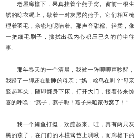
老屋廊檐下，果真挂着个燕子窝。窗前一根生
锈的晾衣绳上，歇着一对灰黑的燕子。它们相互梳
理着羽毛，亲密地呢喃着。那声音甜糯、轻柔，像
一把细毛刷子，拂拭出我内心积压已久的前尘往
事。
那年春天的一个清晨，我被一阵唧唧声吵醒，
我蹬了一脚还在酣睡的母亲：“妈，啥鸟在叫？”母亲
竖起耳朵，随即翻身下床，打开大门，接着传来惊
喜的呼唤：“燕子，燕子呃！燕子来咱家做窝了！”
我一个鲤鱼打挺，欢蹦起来。哇，真有两只灰
黑的燕子，在门前的木槿篱笆上啁啾，而廊檐下的