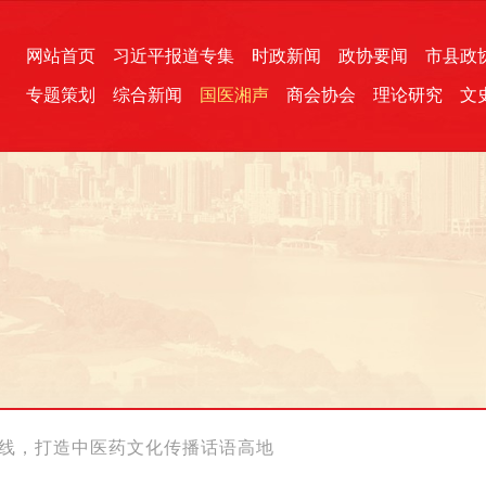
网站首页
习近平报道专集
时政新闻
政协要闻
市县政
专题策划
综合新闻
国医湘声
商会协会
理论研究
文
统一战线
芙蓉文苑
融媒影音
2026全国两会
各地政协
“四同四立”主题活动
三湘生态
产学研
国学经典
上线，打造中医药文化传播话语高地