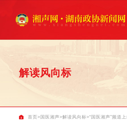
解读风向标
首页
>
国医湘声
>
解读风向标
>
“国医湘声”频道