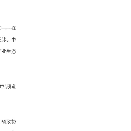
道——在
医脉、中
产业生态
声”频道
，省政协