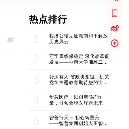
热点排行
1
程潜公馆见证湖南和平解放
历史风云
2
守牢底线保稳定 深化改革促
发展——中南大学湘雅二医
院2024年工作综述
3
@所有人 省政协党组、机关
党组主题教育期待您的宝贵
意见和建议
4
华芯医疗：以创新“芯”力
量，引领全球医疗新未来
5
智善行天下 初心铸医美
——智善集团创始人王智带