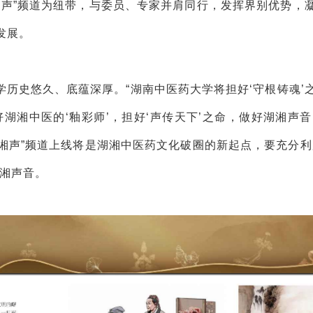
湘声”频道为纽带，与委员、专家并肩同行，发挥界别优势，
发展。
历史悠久、底蕴深厚。“湖南中医药大学将担好‘守根铸魂’
好湖湘中医的‘釉彩师’，担好‘声传天下’之命，做好湖湘声音
医湘声”频道上线将是湖湘中医药文化破圈的新起点，要充分利
湖湘声音。