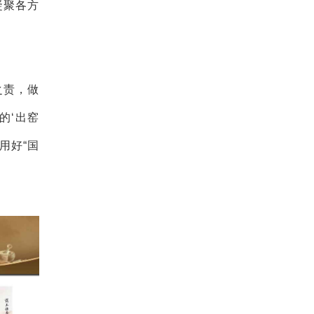
凝聚各方
之责，做
的‘出窑
用好“国