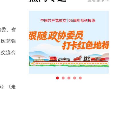
查看更多 >
省委、省
中医药强
澳交流合
师》《走