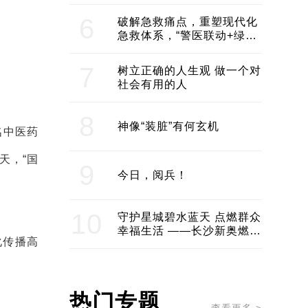
领企业不断发展创新 助推构
建医美产业良性生态圈
6
破解急救痛点，重塑现代化
急救体系，“警医联动+绿波
通行”：长沙急救系统化提速
7
树立正确的人生观 做一个对
社会有用的人
8
神像“装脏”有何玄机
名中医药
天，“国
9
今日，阅兵！
10
守护星城碧水蓝天 点燃群众
幸福生活 ——长沙新奥燃气
化传播高
服务经济社会发展纪实
热门专题