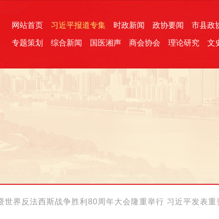
网站首页
习近平报道专集
时政新闻
政协要闻
市县政
专题策划
综合新闻
国医湘声
商会协会
理论研究
文
统一战线
芙蓉文苑
融媒影音
2026全国两会
各地政协
“四同四立”主题活动
三湘生态
产学研
国学经典
暨世界反法西斯战争胜利80周年大会隆重举行 习近平发表重