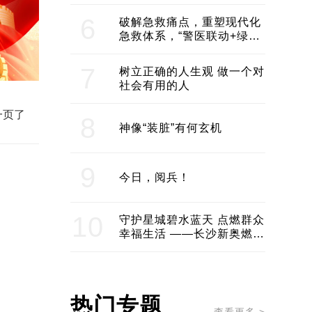
领企业不断发展创新 助推构
建医美产业良性生态圈
6
破解急救痛点，重塑现代化
急救体系，“警医联动+绿波
通行”：长沙急救系统化提速
7
树立正确的人生观 做一个对
社会有用的人
一页了
8
神像“装脏”有何玄机
9
今日，阅兵！
10
守护星城碧水蓝天 点燃群众
幸福生活 ——长沙新奥燃气
服务经济社会发展纪实
热门专题