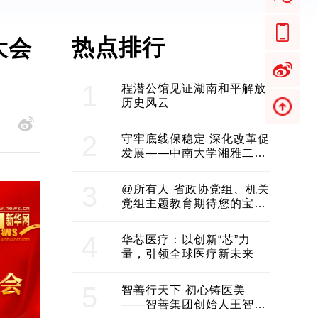
热点排行
大会
1
程潜公馆见证湖南和平解放
历史风云
2
守牢底线保稳定 深化改革促
发展——中南大学湘雅二医
院2024年工作综述
3
@所有人 省政协党组、机关
党组主题教育期待您的宝贵
意见和建议
4
华芯医疗：以创新“芯”力
量，引领全球医疗新未来
5
智善行天下 初心铸医美
——智善集团创始人王智带