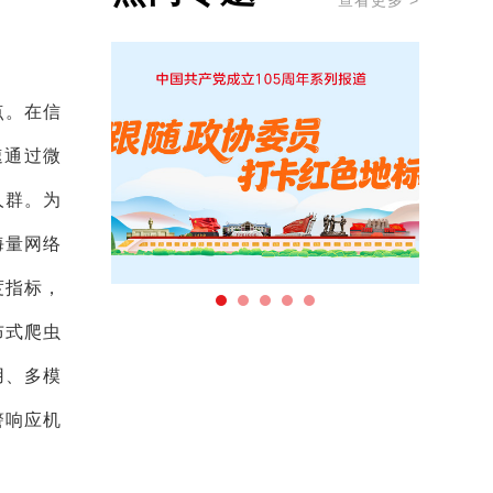
查看更多 >
点。在信
速通过微
人群。为
海量网络
度指标，
布式爬虫
用、多模
警响应机