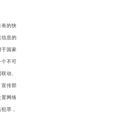
未有的快
实信息的
用于国家
一个不可
同联动、
。宣传部
处置网络
法犯罪，