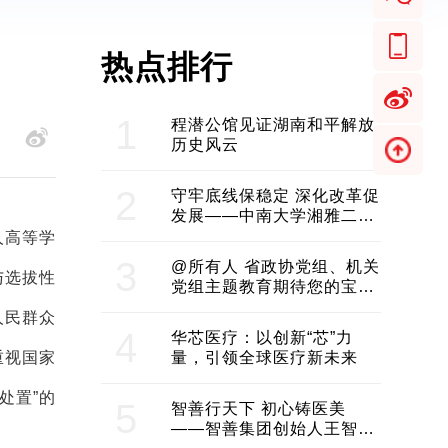
热点排行
1
程潜公馆见证湖南和平解放
历史风云
2
守牢底线保稳定 深化改革促
发展——中南大学湘雅二医
院2024年工作综述
人高等学
3
@所有人 省政协党组、机关
与选拔性
党组主题教育期待您的宝贵
意见和建议
人民群众
4
华芯医疗：以创新“芯”力
重视国家
量，引领全球医疗新未来
处置”的
5
智善行天下 初心铸医美
——智善集团创始人王智带