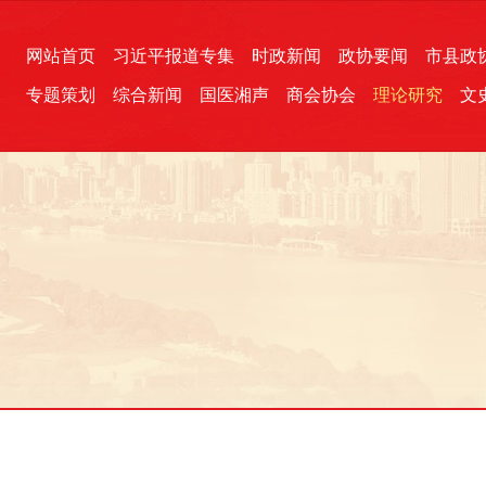
网站首页
习近平报道专集
时政新闻
政协要闻
市县政
专题策划
综合新闻
国医湘声
商会协会
理论研究
文
统一战线
芙蓉文苑
融媒影音
2026全国两会
各地政协
“四同四立”主题活动
三湘生态
产学研
国学经典