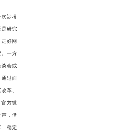
一次涉考
还是研究
，走好网
权。一方
座谈会或
。通过面
试改革、
、官方微
发声，借
雾，稳定