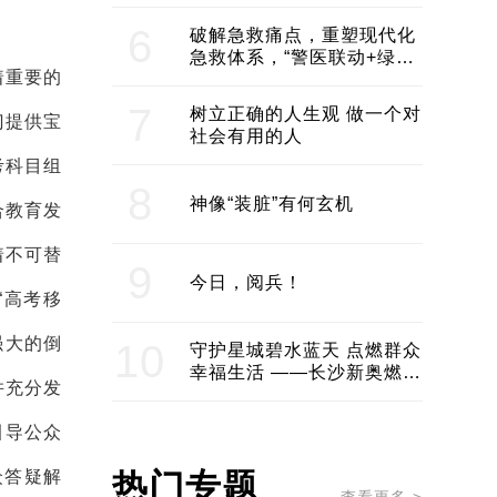
领企业不断发展创新 助推构
建医美产业良性生态圈
6
破解急救痛点，重塑现代化
急救体系，“警医联动+绿波
着重要的
通行”：长沙急救系统化提速
7
树立正确的人生观 做一个对
门提供宝
社会有用的人
考科目组
8
神像“装脏”有何玄机
合教育发
着不可替
9
今日，阅兵！
“高考移
强大的倒
10
守护星城碧水蓝天 点燃群众
幸福生活 ——长沙新奥燃气
并充分发
服务经济社会发展纪实
引导公众
众答疑解
热门专题