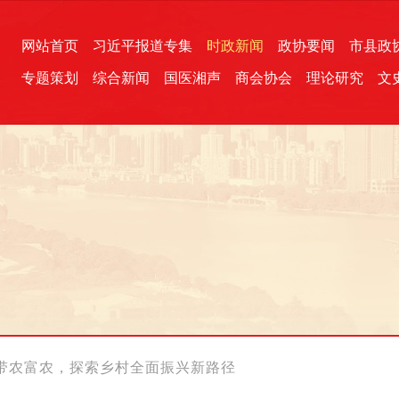
网站首页
习近平报道专集
时政新闻
政协要闻
市县政
专题策划
综合新闻
国医湘声
商会协会
理论研究
文
统一战线
芙蓉文苑
融媒影音
2026全国两会
各地政协
“四同四立”主题活动
三湘生态
产学研
国学经典
带农富农，探索乡村全面振兴新路径