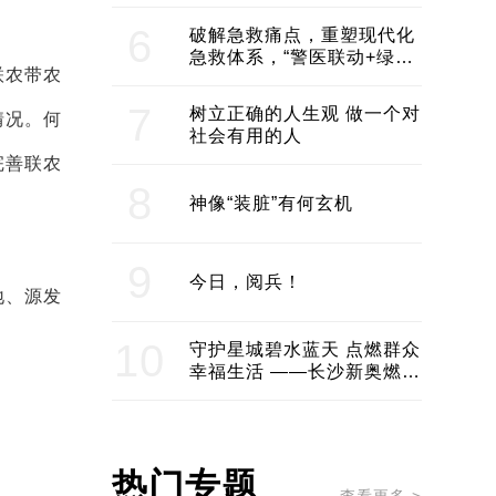
领企业不断发展创新 助推构
建医美产业良性生态圈
6
破解急救痛点，重塑现代化
急救体系，“警医联动+绿波
联农带农
通行”：长沙急救系统化提速
7
树立正确的人生观 做一个对
情况。何
社会有用的人
完善联农
8
神像“装脏”有何玄机
9
今日，阅兵！
地、源发
10
守护星城碧水蓝天 点燃群众
幸福生活 ——长沙新奥燃气
服务经济社会发展纪实
热门专题