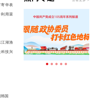
查看更多 >
何寄华表
合利用渠
东江湖渔
走科技兴
问韩国