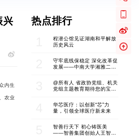
热点排行
振兴
1
程潜公馆见证湖南和平解放
历史风云
2
守牢底线保稳定 深化改革促
发展——中南大学湘雅二医
院2024年工作综述
3
@所有人 省政协党组、机关
众内生
党组主题教育期待您的宝贵
意见和建议
、农业
4
华芯医疗：以创新“芯”力
量，引领全球医疗新未来
5
智善行天下 初心铸医美
——智善集团创始人王智带