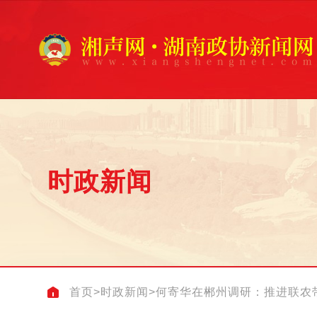
时政新闻
首页
>
时政新闻
>
何寄华在郴州调研：推进联农