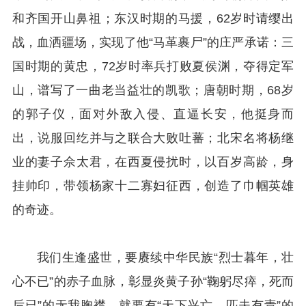
和齐国开山鼻祖；东汉时期的马援，62岁时请缨出
战，血洒疆场，实现了他“马革裹尸”的庄严承诺：三
国时期的黄忠，72岁时率兵打败夏侯渊，夺得定军
山，谱写了一曲老当益壮的凯歌；唐朝时期，68岁
的郭子仪，面对外敌入侵、直逼长安，他挺身而
出，说服回纥并与之联合大败吐蕃；北宋名将杨继
业的妻子佘太君，在西夏侵扰时，以百岁高龄，身
挂帅印，带领杨家十二寡妇征西，创造了巾帼英雄
的奇迹。
我们生逢盛世，要赓续中华民族“烈士暮年，壮
心不已”的赤子血脉，彰显炎黄子孙“鞠躬尽瘁，死而
后已”的无我胸襟，就要有“天下兴亡，匹夫有责”的