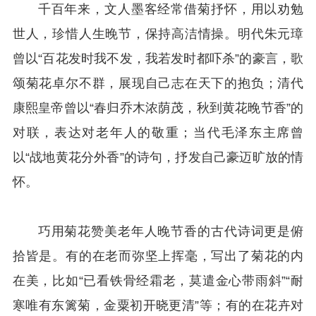
千百年来，文人墨客经常借菊抒怀，用以劝勉
世人，珍惜人生晚节，保持高洁情操。明代朱元璋
曾以“百花发时我不发，我若发时都吓杀”的豪言，歌
颂菊花卓尔不群，展现自己志在天下的抱负；清代
康熙皇帝曾以“春归乔木浓荫茂，秋到黄花晚节香”的
对联，表达对老年人的敬重；当代毛泽东主席曾
以“战地黄花分外香”的诗句，抒发自己豪迈旷放的情
怀。
巧用菊花赞美老年人晚节香的古代诗词更是俯
拾皆是。有的在老而弥坚上挥毫，写出了菊花的内
在美，比如“已看铁骨经霜老，莫遣金心带雨斜”“耐
寒唯有东篱菊，金粟初开晓更清”等；有的在花卉对