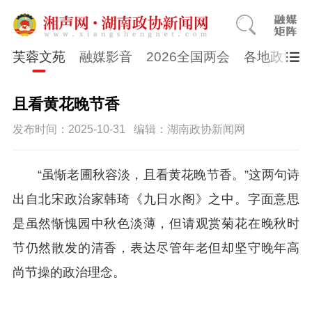
芙蓉文苑
融媒影音
2026全国两会
各地政协
且看黄花晚节香
发布时间：2025-10-31
编辑：湖南政协新闻网
“虽惭老圃秋容淡，且看黄花晚节香。”这两句诗
出自北宋政治家韩琦《九日水阁》之中。字面意思
是虽然惭愧园中秋色淡薄，但请观赏菊花在晚秋时
节仍然散发的清香，表达尽管年老但却坚守晚年高
尚节操的政治理念。