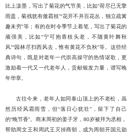
比上泼墨，写出了菊花的气节美，比如“荷尽已无擎
雨盖，菊残犹有傲霜枝”“花开不并百花丛，独立疏篱
趣未穷”等；有的在时令季节上着笔，写出了菊花的
顽强美，比如“宁可抱香枝头老，不随黄叶舞秋
风”“园林尽扫西风去，惟有黄花不负秋”等。这些经
典诗句，既是对老年一代崇高操守的热情讴歌，更
激励着一代又一代老年人，贡献银发力量，谱写晚
年华章。
古往今来，老年人如同泰山顶上的不老松，虽
然历经风霜雨雪，但“落日心犹壮”，留下了自己
的“晚节香”。商末周初的姜子牙，80岁被拜为丞相，
帮助周文王和周武王灭掉商朝，成为周朝开国元勋