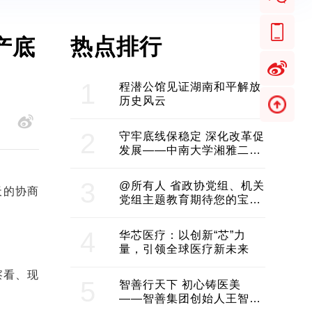
热点排行
产底
1
程潜公馆见证湖南和平解放
历史风云
2
守牢底线保稳定 深化改革促
发展——中南大学湘雅二医
院2024年工作综述
3
@所有人 省政协党组、机关
天的协商
党组主题教育期待您的宝贵
意见和建议
4
华芯医疗：以创新“芯”力
量，引领全球医疗新未来
察看、现
5
智善行天下 初心铸医美
——智善集团创始人王智带