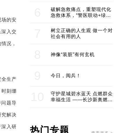
领企业不断发展创新 助推构
建医美产业良性生态圈
6
破解急救痛点，重塑现代化
急救体系，“警医联动+绿波
现场的安
通行”：长沙急救系统化提速
7
树立正确的人生观 做一个对
民深入交
社会有用的人
的情况，
8
神像“装脏”有何玄机
9
今日，阅兵！
安全生产
，时刻绷
10
守护星城碧水蓝天 点燃群众
幸福生活 ——长沙新奥燃气
持问题导
服务经济社会发展纪实
研究解决
行深入研
热门专题