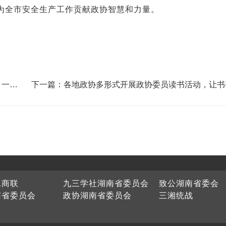
为全市安全生产工作贡献政协智慧和力量。
，一线
下一篇：各地政协多形式开展政协委员读书活动，让书
为履职鲜明底色
工商联
九三学社湖南省委员会
致公湖南省委会
南省委员会
政协湖南省委员会
三湘统战