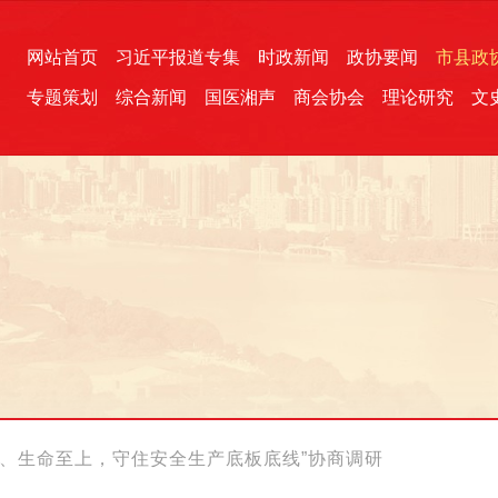
网站首页
习近平报道专集
时政新闻
政协要闻
市县政
专题策划
综合新闻
国医湘声
商会协会
理论研究
文
统一战线
芙蓉文苑
融媒影音
2026全国两会
各地政协
“四同四立”主题活动
三湘生态
产学研
国学经典
上、生命至上，守住安全生产底板底线”协商调研