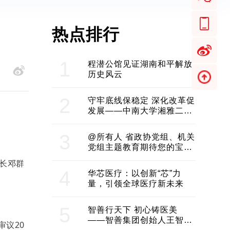
热点排行
1
程潜公馆见证湖南和平解放
历史风云
2
守牢底线保稳定 深化改革促
发展——中南大学湘雅二医
院2024年工作综述
3
@所有人 省政协党组、机关
党组主题教育期待您的宝贵
意见和建议
长邓群
4
华芯医疗：以创新“芯”力
量，引领全球医疗新未来
5
智善行天下 初心铸医美
——智善集团创始人王智带
议20