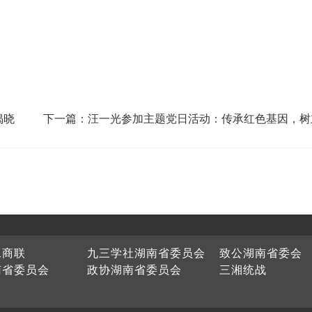
揭晓
下一篇：汪一光参加主题党日活动：传承红色基因，树
践行正确政绩观
工商联
九三学社湖南省委员会
致公湖南省委会
南省委员会
政协湖南省委员会
三湘统战