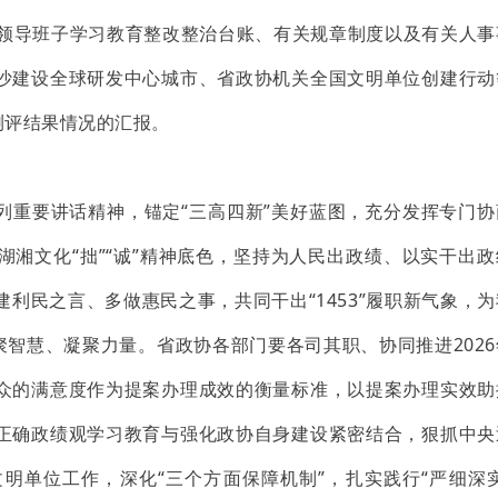
协领导班子学习教育整改整治台账、有关规章制度以及有关人事
沙建设全球研发中心城市、省政协机关全国文明单位创建行动
测评结果情况的汇报。
列重要讲话精神，锚定“三高四新”美好蓝图，充分发挥专门协
湘文化“拙”“诚”精神底色，坚持为人民出政绩、以实干出政
利民之言、多做惠民之事，共同干出“1453”履职新气象，
聚智慧、凝聚力量。省政协各部门要各司其职、协同推进202
众的满意度作为提案办理成效的衡量标准，以提案办理实效助
正确政绩观学习教育与强化政协自身建设紧密结合，狠抓中央
明单位工作，深化“三个方面保障机制”，扎实践行“严细深实