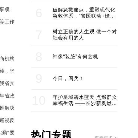
领企业不断发展创新 助推构
建医美产业良性生态圈
事项；
6
破解急救痛点，重塑现代化
急救体系，“警医联动+绿波
等工作
通行”：长沙急救系统化提速
7
树立正确的人生观 做一个对
社会有用的人
8
神像“装脏”有何玄机
商机构
绩，坚
9
今日，阅兵！
为我省实
6年省政
10
守护星城碧水蓝天 点燃群众
幸福生活 ——长沙新奥燃气
推解决
服务经济社会发展纪实
巡视反
勤”要
热门专题