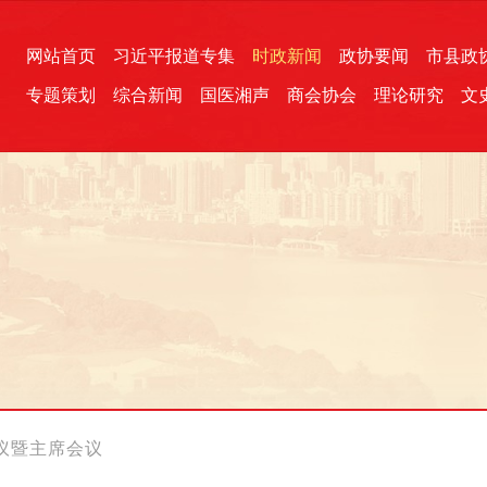
网站首页
习近平报道专集
时政新闻
政协要闻
市县政
专题策划
综合新闻
国医湘声
商会协会
理论研究
文
统一战线
芙蓉文苑
融媒影音
2026全国两会
各地政协
“四同四立”主题活动
三湘生态
产学研
国学经典
议暨主席会议