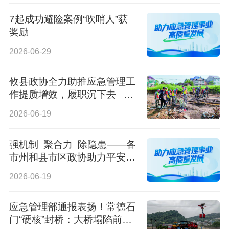
7起成功避险案例“吹哨人”获
奖励
2026-06-29
攸县政协全力助推应急管理工
作提质增效，履职沉下去 共
织安全网
2026-06-19
强机制 聚合力 除隐患——各
市州和县市区政协助力平安湖
南建设
2026-06-19
应急管理部通报表扬！常德石
门“硬核”封桥：大桥塌陷前，