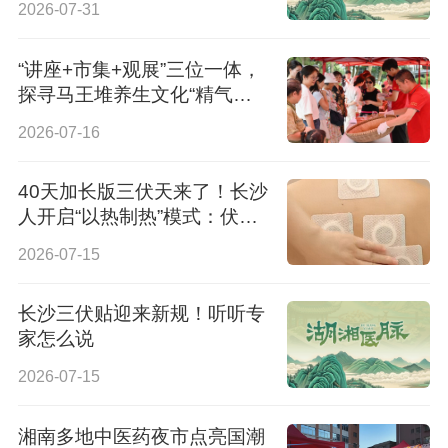
2026-07-31
“讲座+市集+观展”三位一体，
探寻马王堆养生文化“精气神” |
国医湘声·经方食养
2026-07-16
40天加长版三伏天来了！长沙
人开启“以热制热”模式：伏
鸡、三伏灸齐上阵丨战高温
2026-07-15
2026
长沙三伏贴迎来新规！听听专
家怎么说
2026-07-15
湘南多地中医药夜市点亮国潮