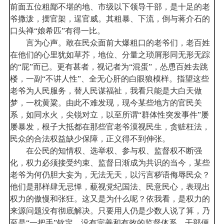
前面五位粗鄙不堪的地、市级以下领导干部，是十足的老
爷撒泼，摆官架，逞官威。其粗暴、下流，倒与蒋介石的
口头禅“娘希匹”有得一比。
言为心声。敢在民众面前大爆粗口的老爷们，老百姓
在他们的心里犹如草芥，地位、分量之琐屑形同无形无踪
的“屁”而已。更有甚者，视记者为“混蛋”，怂恿百姓去跳
楼，一副“不讲人性”、全无心肝的白眼狼模样。指望这些
老爷为人民服务，替人民谋福祉，我看只能是大白天做
梦，一枕黄粱。由此不难发现，现今某些地方的官民关
系，如同水火，尖锐对立，以至所谓“群体性突发事件”屡
屡暴发，根子大抵都在那些官老爷漠视民生，贪赃枉法，
民众的合法权益缺少保障，正义得不到伸张。
在公民的知情权、选举权、参与权、监督权不断强
化，权力必须接受约束、监督日渐成为共识的当今，某些
老爷为何仍胆大妄为，无法无天，以污言秽语侮辱民众？
他们是那样肆无忌惮，藐视党纪国法、民意民心，表现出
权力的傲慢和张狂。这又是为什么呢？依我看，是权力的
来源问题没有彻底解决。只要用人仍是少数人说了算，乃
至是“一把手”钦定，没有完善和有效的监督体系，干部便