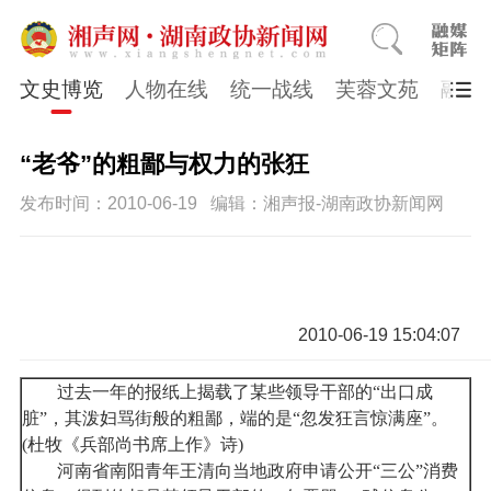
文史博览
人物在线
统一战线
芙蓉文苑
融媒
“老爷”的粗鄙与权力的张狂
发布时间：2010-06-19
编辑：湘声报-湖南政协新闻网
2010-06-19 15:04:07
过去一年的报纸上揭载了某些领导干部的“出口成
脏”，其泼妇骂街般的粗鄙，端的是“忽发狂言惊满座”。
(杜牧《兵部尚书席上作》诗)
河南省南阳青年王清向当地政府申请公开“三公”消费