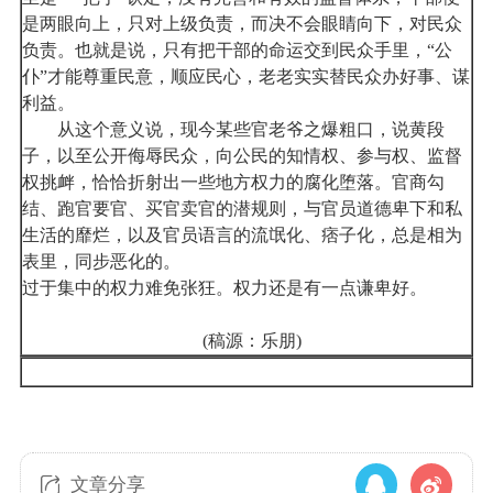
是两眼向上，只对上级负责，而决不会眼睛向下，对民众
负责。也就是说，只有把干部的命运交到民众手里，“公
仆”才能尊重民意，顺应民心，老老实实替民众办好事、谋
利益。
从这个意义说，现今某些官老爷之爆粗口，说黄段
子，以至公开侮辱民众，向公民的知情权、参与权、监督
权挑衅，恰恰折射出一些地方权力的腐化堕落。官商勾
结、跑官要官、买官卖官的潜规则，与官员道德卑下和私
生活的靡烂，以及官员语言的流氓化、痞子化，总是相为
表里，同步恶化的。
过于集中的权力难免张狂。权力还是有一点谦卑好。
(稿源：乐朋)
文章分享