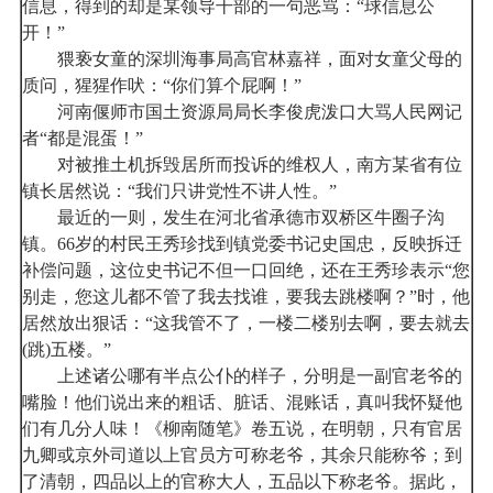
信息，得到的却是某领导干部的一句恶骂：“球信息公
开！”
猥亵女童的深圳海事局高官林嘉祥，面对女童父母的
质问，猩猩作吠：“你们算个屁啊！”
河南偃师市国土资源局局长李俊虎泼口大骂人民网记
者“都是混蛋！”
对被推土机拆毁居所而投诉的维权人，南方某省有位
镇长居然说：“我们只讲党性不讲人性。”
最近的一则，发生在河北省承德市双桥区牛圈子沟
镇。66岁的村民王秀珍找到镇党委书记史国忠，反映拆迁
补偿问题，这位史书记不但一口回绝，还在王秀珍表示“您
别走，您这儿都不管了我去找谁，要我去跳楼啊？”时，他
居然放出狠话：“这我管不了，一楼二楼别去啊，要去就去
(跳)五楼。”
上述诸公哪有半点公仆的样子，分明是一副官老爷的
嘴脸！他们说出来的粗话、脏话、混账话，真叫我怀疑他
们有几分人味！《柳南随笔》卷五说，在明朝，只有官居
九卿或京外司道以上官员方可称老爷，其余只能称爷；到
了清朝，四品以上的官称大人，五品以下称老爷。据此，