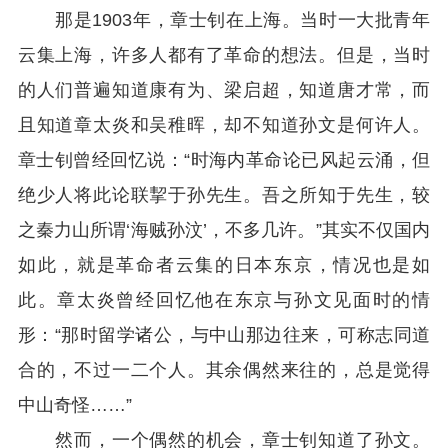
那是1903年，章士钊在上海。当时一大批青年
云集上海，许多人都有了革命的想法。但是，当时
的人们普遍知道康有为、梁启超，知道唐才常，而
且知道章太炎和吴稚晖，却不知道孙文是何许人。
章士钊曾经回忆说：“时海内革命论已风起云涌，但
绝少人将此论联挈于孙先生。吾之所知于先生，较
之秦力山所谓‘海贼孙汶’，不多几许。”其实不仅国内
如此，就是革命者云集的日本东京，情况也是如
此。章太炎曾经回忆他在东京与孙文见面时的情
形：“那时留学诸公，与中山那边往来，可称志同道
合的，不过一二个人。其余偶然来往的，总是觉得
中山奇怪……”
然而，一个偶然的机会，章士钊知道了孙文。