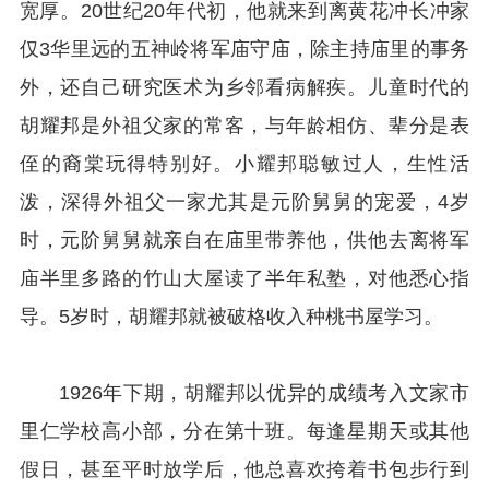
宽厚。20世纪20年代初，他就来到离黄花冲长冲家
仅3华里远的五神岭将军庙守庙，除主持庙里的事务
外，还自己研究医术为乡邻看病解疾。儿童时代的
胡耀邦是外祖父家的常客，与年龄相仿、辈分是表
侄的裔棠玩得特别好。小耀邦聪敏过人，生性活
泼，深得外祖父一家尤其是元阶舅舅的宠爱，4岁
时，元阶舅舅就亲自在庙里带养他，供他去离将军
庙半里多路的竹山大屋读了半年私塾，对他悉心指
导。5岁时，胡耀邦就被破格收入种桃书屋学习。
1926年下期，胡耀邦以优异的成绩考入文家市
里仁学校高小部，分在第十班。每逢星期天或其他
假日，甚至平时放学后，他总喜欢挎着书包步行到