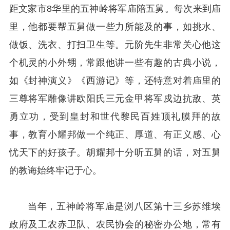
距文家市8华里的五神岭将军庙陪五舅。每次来到庙
里，他都要帮五舅做一些力所能及的事，如挑水、
做饭、洗衣、打扫卫生等。元阶先生非常关心他这
个机灵的小外甥，常跟他讲一些有趣的古典小说，
如《封神演义》《西游记》等，还特意对着庙里的
三尊将军雕像讲欧阳氏三元金甲将军戍边抗敌、英
勇立功，受到皇封和世代黎民百姓顶礼膜拜的故
事，教育小耀邦做一个纯正、厚道、有正义感、心
忧天下的好孩子。胡耀邦十分听五舅的话，对五舅
的教诲始终牢记于心。
当年，五神岭将军庙是浏八区第十三乡苏维埃
政府及工农赤卫队、农民协会的秘密办公地，常有