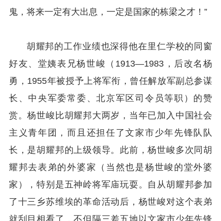
鬼，将来一定有大出息，一定是国家的栋梁之才！”
胡耀邦的工作业绩也深得他在里仁学校的同窗
好友、堂姨表兄杨世峻（1913—1983，后改名杨
勇，1955年被授予上将军衔，曾任解放军副总参谋
长、中央军委常委、北京军区司令员等职）的赞
赏。杨世峻比胡耀邦大两岁，当年已加入中国社会
主义青年团，而且还担任了文家市少年先锋队队
长，是胡耀邦的上级领导。此前，杨世峻多次同胡
耀邦去表弟的外婆家（当然也是杨世峻的堂外婆
家），特别是五神岭将军庙玩耍。自从胡耀邦参加
了十三乡苏维埃的革命活动后，杨世峻对这个表弟
就刮目相看了，不但隔三差五地以文家市少年先锋