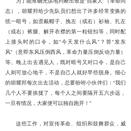
为了能准确无误地判断出谁是“自家人”（革命同
志），胡耀邦给少先队员们想出了许多经常变换的
统一暗号，如歪戴帽子、挽左（或右）衫袖、扎左
（或右）裤腿、解开衣襟的第一粒钮扣等，同时配
上接头时的口令，如“今天发什么风”？答“发东
风”（意即东风压倒西风，革命力量压倒反动力量）
等。晚上出去遇见人，既对暗号又对口令，是自己
人则可放心地干，不是自己人就好早些脱身。细心
的胡耀邦每次出去活动，总要吩咐小伙伴们：“我们
几个人不要挨拢了，每个人之间要隔开五六步远，
一旦有情况，大家便可以独自跑开！”
这些工作，对宣传革命、组织和鼓舞群众，威