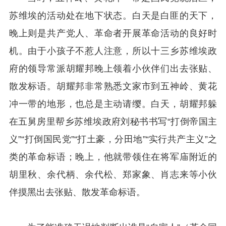
苏维埃的活动处在地下状态。白天是白匪的天下，
晚上则是共产党人、革命者开展革命活动的良好时
机。由于小孩子不惹人注意，所以十三乡苏维埃政
府的领导常派胡耀邦晚上领着小伙伴们出去张贴、
散发标语。胡耀邦非常熟悉文家市到五神岭、黄花
冲一带的地形，也总是主动请缨。白天，胡耀邦躲
在五舅房里帮乡苏维埃政府刘秘书书写“打倒帝国主
义”“打倒国民党”“打土豪，分田地”“实行共产主义”之
类的革命标语；晚上，他就带领住在将军庙附近的
胡里秋、余代柄、余代松、郑家象、肖志来等小伙
伴摸黑出去张贴、散发革命标语。