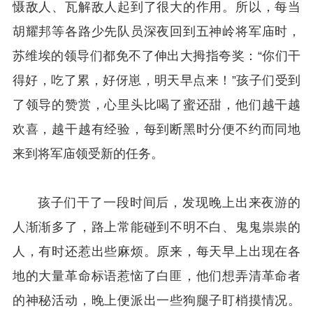
慑敌人、瓦解敌人起到了很大的作用。所以，每当
胡耀邦等各路少先队员深夜回到五神岭将军庙时，
苏维埃的领导们都免不了伸出大拇指夸奖：“你们干
得好，吃了累，好伢崽，明天早点来！”孩子们受到
了领导的赞赏，心里头比喝了蜜还甜，他们越干越
欢喜，越干越有经验，每到断黑时分便不约而同地
来到将军庙领受新的任务。
孩子们干了一段时间后，发现晚上出来夜游的
人渐渐多了，路上常能碰到不明不白、鬼鬼祟祟的
人，有时还惹出些麻烦。原来，每天早上出现在各
地的大量革命标语惹恼了白匪，他们想弄清革命者
的神秘活动，晚上便派出一些狗腿子盯梢摸情况。