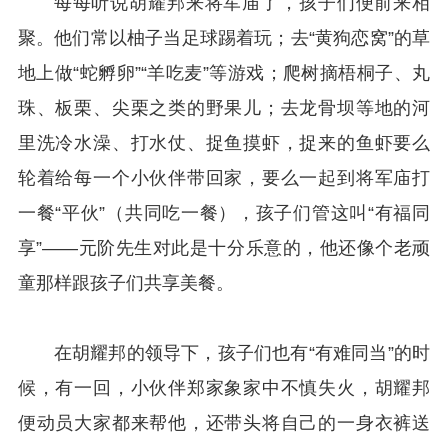
每每听说胡耀邦来将军庙了，孩子们便前来相
聚。他们常以柚子当足球踢着玩；去“黄狗恋窝”的草
地上做“蛇孵卵”“羊吃麦”等游戏；爬树摘梧桐子、丸
珠、板栗、尖栗之类的野果儿；去龙骨坝等地的河
里洗冷水澡、打水仗、捉鱼摸虾，捉来的鱼虾要么
轮着给每一个小伙伴带回家，要么一起到将军庙打
一餐“平伙”（共同吃一餐），孩子们管这叫“有福同
享”——元阶先生对此是十分乐意的，他还像个老顽
童那样跟孩子们共享美餐。
在胡耀邦的领导下，孩子们也有“有难同当”的时
候，有一回，小伙伴郑家象家中不慎失火，胡耀邦
便动员大家都来帮他，还带头将自己的一身衣裤送