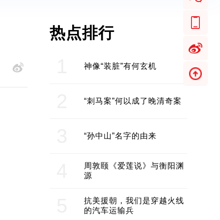
热点排行
1
神像“装脏”有何玄机
2
“刺马案”何以成了晚清奇案
3
“孙中山”名字的由来
4
周敦颐《爱莲说》与衡阳渊
源
5
抗美援朝，我们是穿越火线
的汽车运输兵