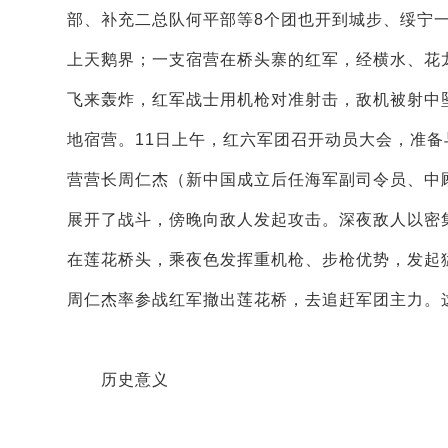
部、补充二总队何平部等8个团也开到城步、绥宁一
上天鹅界；一支宿营在桥头寨的红军，经横水、花
飞来轰炸，红军战士用机枪对准射击，敌机被射中
地宿营。11日上午，红六军团召开动员大会，准备
营营长周仁杰（新中国成立后任海军副司令员、中
展开了战斗，傍晚向敌人发起攻击。深夜敌人以密
在莲花桥头，乘夜色发挥重机枪、步枪优势，发起猛
周仁杰率参战红军撤出莲花桥，去追赶军团主力。
历史意义