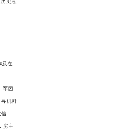
但历史意
作及在
。军团
，寻机歼
教信
，房主