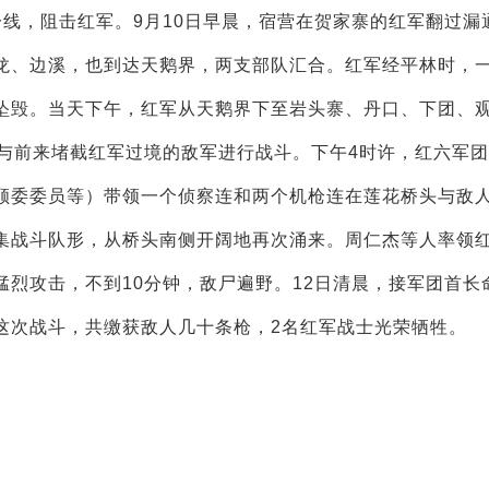
线，阻击红军。9月10日早晨，宿营在贺家寨的红军翻过漏
龙、边溪，也到达天鹅界，两支部队汇合。红军经平林时，
坠毁。当天下午，红军从天鹅界下至岩头寨、丹口、下团、
与前来堵截红军过境的敌军进行战斗。下午4时许，红六军团5
顾委委员等）带领一个侦察连和两个机枪连在莲花桥头与敌
集战斗队形，从桥头南侧开阔地再次涌来。周仁杰等人率领
烈攻击，不到10分钟，敌尸遍野。12日清晨，接军团首长
这次战斗，共缴获敌人几十条枪，2名红军战士光荣牺牲。