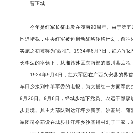
曹正城
今年是红军长征出发在湖南90周年。由于第五次反
围追堵截，中央红军被迫启动战略转移计划，前往
实施之初被称为“西征”。1934年8月7日，红六
长李达的率领下，从湘赣苏区东南部的遂川县启程
1934年9月4日，红六军团在广西兴安县的界
车田乡接到中革军委的电报，为支援红一方面军的
9月20日。9月8日，经城步地下党员、农运干部
步县境。其主力部队到达汀坪乡新寨、沙基铺、蓬
军团司令部设在城步县汀坪乡沙基铺村刘子丰家，