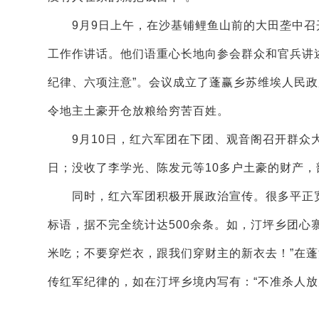
9月9日上午，在沙基铺鲤鱼山前的大田垄中召
工作作讲话。他们语重心长地向参会群众和官兵讲
纪律、六项注意”。会议成立了蓬赢乡苏维埃人民
令地主土豪开仓放粮给穷苦百姓。
9月10日，红六军团在下团、观音阁召开群众大
日；没收了李学光、陈发元等10多户土豪的财产
同时，红六军团积极开展政治宣传。很多平正宽
标语，据不完全统计达500余条。如，汀坪乡团心
米吃；不要穿烂衣，跟我们穿财主的新衣去！”在蓬
传红军纪律的，如在汀坪乡境内写有：“不准杀人放