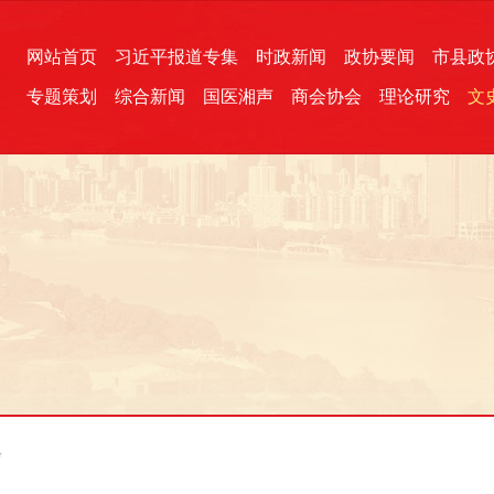
网站首页
习近平报道专集
时政新闻
政协要闻
市县政
专题策划
综合新闻
国医湘声
商会协会
理论研究
文
统一战线
芙蓉文苑
融媒影音
2026全国两会
各地政协
“四同四立”主题活动
三湘生态
产学研
国学经典
步