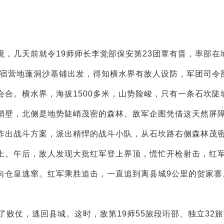
几天前就令19师师长李觉部保安第23团覃有晋，率部在
从宿营地蓬洞沙基铺出发，得知横水界有敌人设防，军团司令
合。横水界，海拔1500多米，山势险峻，只有一条石坎陡
峭壁，北侧是地势陡峭茂密的森林。敌军企图凭借这天然屏
作出战斗方案，派出精悍的战斗小队，从石坎路右侧森林茂
上。午后，敌人发现大批红军登上界顶，慌忙开枪射击，红
向仓皇逃窜。红军乘胜追击，一直追到离县城9公里的贺家寨
败仗，逃回县城。这时，敌第19师55旅段珩部、独立32旅