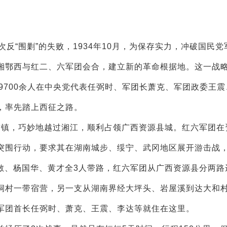
“围剿”的失败，1934年10月，为保存实力，冲破国民党
湘鄂西与红二、六军团会合，建立新的革命根据地。这一战
军团9700余人在中央党代表任弼时、军团长萧克、军团政委王
，率先踏上西征之路。
首镇，巧妙地越过湘江，顺利占领广西资源县城。红六军团在
突围行动，要求其在湖南城步、绥宁、武冈地区展开游击战
廖敏、杨国华、黄才全3人带路，红六军团从广西资源县分两路
洞村一带宿营，另一支从湖南界经大坪头、岩屋溪到达大和
军团首长任弼时、萧克、王震、李达等就住在这里。