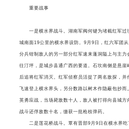
重要战事
一是横水界战斗。湖南军阀何键为堵截红军过境，
城南面19公里的横水界设防。9月9日，红六军团
分兵钳制敌人的另一部分红军速来蓬洞隘上与主力会
往汀坪，是城步县通广西的要道。石坎南侧是悬崖
后追将红军消灭。红军侦察员活捉了两名敌探，并
飞速登上横水界头，另分数路以树木作隐蔽包抄而
英勇应战，当场毙敌数十人，敌人被打得向县城方
战斗还俘敌数十名，缴获一批枪枝弹药。
二是莲花桥战斗。覃有晋部9月9日在横水界吃了