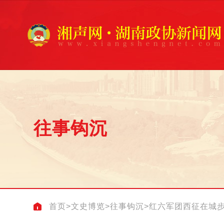
往事钩沉
首页
>
文史博览
>
往事钩沉
>
红六军团西征在城