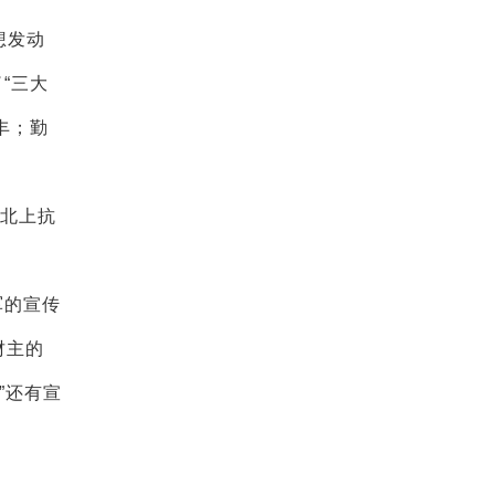
想发动
“三大
丰；勤
北上抗
军的宣传
财主的
”还有宣