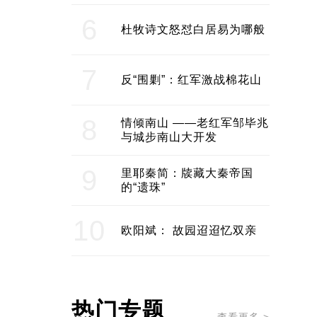
6
杜牧诗文怒怼白居易为哪般
7
反“围剿”：红军激战棉花山
8
情倾南山 ——老红军邹毕兆
与城步南山大开发
9
里耶秦简：牍藏大秦帝国
的“遗珠”
10
欧阳斌： 故园迢迢忆双亲
热门专题