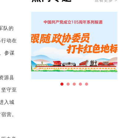
查看更多 >
军队的
略行动在
震、参谋
资源县
，坚守至
进入城
村宿营。