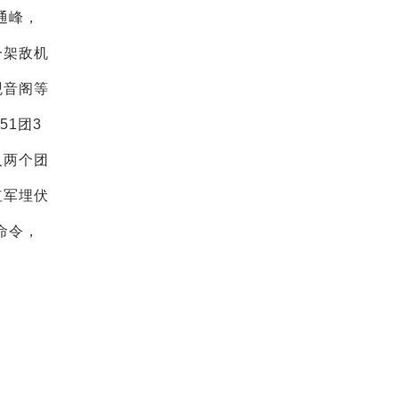
通峰，
一架敌机
观音阁等
1团3
人两个团
红军埋伏
命令，