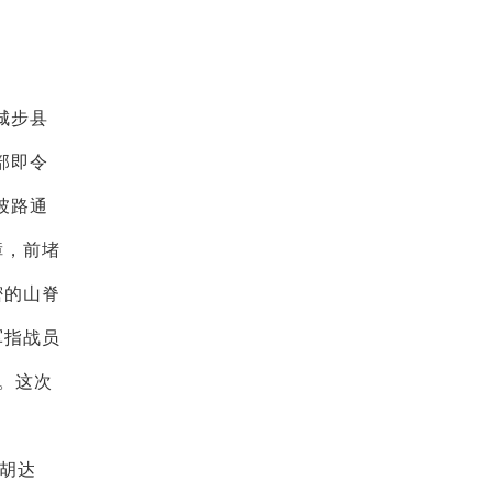
城步县
部即令
坡路通
障，前堵
密的山脊
军指战员
。这次
胡达