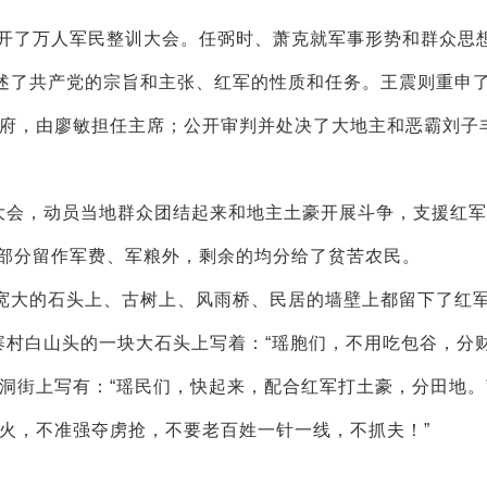
开了万人军民整训大会。任弼时、萧克就军事形势和群众思
述了共产党的宗旨和主张、红军的性质和任务。王震则重申了
政府，由廖敏担任主席；公开审判并处决了大地主和恶霸刘子
会，动员当地群众团结起来和地主土豪开展斗争，支援红军
，部分留作军费、军粮外，剩余的均分给了贫苦农民。
大的石头上、古树上、风雨桥、民居的墙壁上都留下了红
寨村白山头的一块大石头上写着：“瑶胞们，不用吃包谷，分
洞街上写有：“瑶民们，快起来，配合红军打土豪，分田地。
火，不准强夺虏抢，不要老百姓一针一线，不抓夫！”