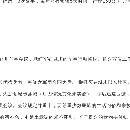
历了3次战事，虽然只有短短5天时间，行程150公里，
召开军事会议，就红军在城步的军事行动路线、群众宣传工
优势兵力，将红六军团合围之后,一举歼灭在城步以东地区
，先占领城步县城（后因情况变化未实施），尔后迅速西进
员会议。会议规定并重申，要尊重少数民族的生活习俗和宗
家的猪不杀，不是土豪家的米不能动。吃了群众的食物要付钱