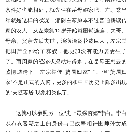
条件好也能相处，就先住在岳母娘家吧。左宗棠当
年就是这样的状况，湘阴左家原本不过普通耕读传
家的农人，从左宗棠12岁开始就噩耗连连，大哥、
母亲、父亲先后去世，治病治丧花费巨大，左宗棠
把田产全部给了寡嫂，他更加没有能力娶妻生子
了。而周家的经济状况就好得多，在岳母王慈云的
盛情邀请下，左宗棠便“赘居妇家”了。但“赘居妇
家”不是正式的入赘，更多的和中国历史上颇多出现
的“夫随妻居”现象相类似了。
这就可以参照另一位“史上最强赘婿”李白。李白
以布衣客籍之士的身份与已故宰相许圉师孙女成