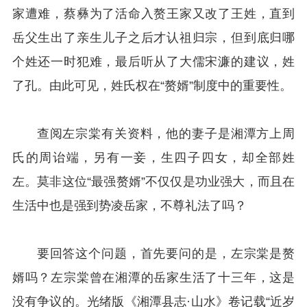
家遭难，蔡彝为了活命入赘王家又改了王姓，直到
岳父生出了亲生儿子之后才认祖归宗，但到底归哪
个姓还一时犯难，最后听从了大儒宋濂的建议，姓
了孔。由此可见，姓氏权在
“赘婿”制度中的重要性。
查阅左宗棠有关资料，他的妻子是湘潭方上周
氏的周诒端，另有一妾，
生四子四女，却全部姓
左。莫非这位
“最强赘婿”不仅仅是功业强大，而且在
生活中也是强到势凌岳家
，不尊礼法了吗？
要回答这个问题，首先要问的是，左宗棠是赘
婿吗？左宗棠曾在湘潭的岳家生活了十三年，这是
没有争议的。光绪版《湘潭县志·山水》卷记载“近岁