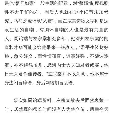
是他“赘居妇家”一段生活的记录，对“赘婿”制度残酷
性不大了解的左、周后人也就在这个细节未加考
究，马马虎虎记载“入赘”，而左宗棠诗歌文字则是这
段生活的自嘲，有胸怀自嘲的人也是最有力量的
人。周诒端与左宗棠相处多年，她深知左宗棠的刚
直和才华可能会给他带来一些敌人，“君平生轻财好
施，急公好义，而性情孤直，遇事好强，不随波逐
流，亦不避怨招尤，恐海内士大夫知君者或寡，他
日无为君作佳传者。”左宗棠并不以为意，他不屑于
身边闲言碎语、身后网络胡言乱语。
事实如周诒端所料，左宗棠故去后固然哀荣一
时，居然真的很长时间没有人为他立传，所幸今天