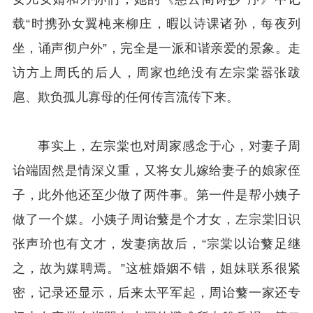
载“时携孙女翼杶来柳庄，暇以诗课诸孙，每夜列
坐，诵声彻户外”，完全是一派和谐亲爱的景象。走
访方上周氏的后人，周家也绝没有左宗棠嚣张跋
扈、欺负孤儿寡母的任何传言流传下来。
事实上，左宗棠也对周家感念于心，对妻子周
诒端固然是情深义重，又将女儿嫁给妻子的娘家侄
子，此外他还至少做了两件事。第一件是帮小姨子
做了一个媒。小姨子周诒蘩是个才女，左宗棠旧识
张声玠也有文才，发妻病故后，“宗棠以诒蘩足继
之，故为媒聘焉。”这桩婚姻不错，姐妹联系很紧
密，记录还显示，后来太平军起，周诒蘩一家还专