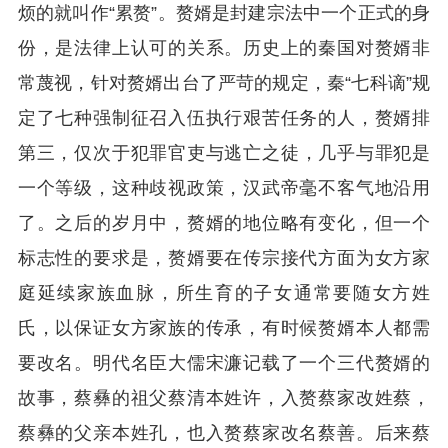
烦的就叫作“累赘”。
赘婿是封建宗法中一个正式的身
份，是法律上认可的关系。历史上的
秦国对赘婿非
常蔑视，针对赘婿出台了严苛的规定
，
秦
“
七科谪
”
规
定了七种
强制
征召入伍
执行艰苦任务
的人
，
赘婿排
第三，仅次于犯罪官吏与逃亡
之
徒
，
几乎与罪犯是
一个等级
，这种歧视政策，汉武帝
毫
不客气地沿用
了。之后的岁月中，赘婿的地位略有变化，但一个
标志性的要求是，赘婿要在传宗接代方面为女方家
庭延续家族血脉，所生育的子女通常要随女方姓
氏，以保证女方家族的传承，有时候赘婿本人都需
要改名。明代名臣大儒宋濂记载了一个三代赘婿的
故事，
蔡彝的祖父
蔡清
本姓许，入赘蔡家改姓蔡
，
蔡彝的父亲本姓孔，也入赘蔡家改名蔡善。后来蔡