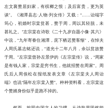
左文襄赘居妇家，有槟榔之恨；及后富贵，更为英
谈”。《湘潭县志·人物·列女传》又载：“……诒端字
筠心，初婚时宗棠贫甚，赘于周，周以其轻脱，未
甚礼之。”左宗棠在诗歌《二十九岁自题小像·其六》
中说，“九年寄眷住湘潭，庑下栖迟赘客惭”，在悼夫
人周氏墓志铭还说，“道光十二年八月，余以贫故赘
于周。”左宗棠曾孙左景伊的《左宗棠传》说，“周家
是有钱人家，宗棠是穷书生，他就招赘在周家”。周
氏后人周俟松在报纸发表文章《左宗棠夫人周诒
端》也说“隔年左宗棠入赘”。种种资料看，左宗棠这
个赘婿身份似乎是跑不掉的。
然而，按照中国文人的习惯，从诗歌里固然能