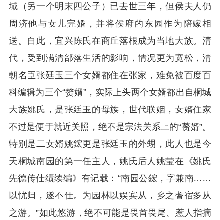
域（另一个明末四公子）已去世三年，但侯夫人仍
周济他与女儿完婚，并将侯府的东园作为陪嫁相
送。自此，宜兴陈氏在商丘落根成为当地大族。清
代，受到满清部落生活的影响，情况更为宽松，清
朝名臣张廷玉三个女婿都住在张家，难免被百度百
科编辑为三个“赘婿”，实际上头两个女婿都出自桐城
大族姚氏，是张廷玉的母族，世代联姻，女婿住家
不过是便于就近关照，绝不是宗法关系上的“赘婿”。
特别是二女婿姚鋐更是张廷玉的外甥，此人也是今
天桐城南园的第一任主人，姚氏后人姚莹在《姚氏
先德传仕绩续编》有记载：“南园公鋐，字兼南……
以忧归，遂不仕。为园林以娱宾从，乡之耆宿多从
之游。”如此悠游，绝不可能是畏首畏尾、惹人指摘