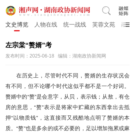
文史博览
人物在线
统一战线
芙蓉文苑
融媒
左宗棠“赘婿”考
发布时间：2025-06-18
编辑：湖南政协新闻网
在历史上，尽管时代不同，赘婿的生存状况会
有不同，但不论哪个时代这似乎都不是一个好词。
赘婿中的
“
赘
”
是会意字，从贝，表示钱；从敖，有仓
房的意思，
“
赘
”
表示是将家中贮藏的东西拿出去抵
押
“
以物质钱
”，
这直接而又残酷地点明了赘婿的本
质。
“赘”也是多余的或不必要的，足以增加拖累或麻