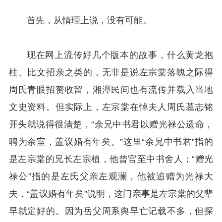
首先，从情理上说，没有可能。
现在网上流传好几个版本的故事，什么黄龙抱
柱、比文招亲之类的，无非是说左宗棠落魄之际得
周氏青眼招赘收留，湘潭民间也有流传并载入当地
文史资料。但实际上，左宗棠在悼夫人周氏墓志铭
开头就说得很清楚，“余兄中书君以赠光禄公遗命，
聘为余室，盖议婚有年矣。”这里“余兄中书君”指的
是左宗棠的兄长左宗植，他曾官至中书舍人；“赠光
禄公”指的是左氏父亲左观澜，他被追赠为光禄大
夫，“盖议婚有年矣”说明，这门亲事是左宗棠的父辈
早就定好的。因为岳父周系舆早亡记载不多，但探