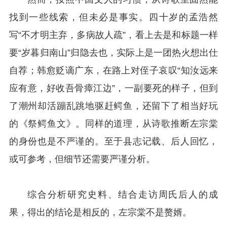
找到一些线索，但未必是事实。四十岁的孟浩然
写“不才明主弃，多病故人疏”，看上去是和标题一样
要“岁暮归南山”归隐去也，实际上是一团热火想出仕
自荐；韩愈贬谪广东，在路上对侄子哀叹“知汝远来
应有意，好收吾骨瘴江边”，一副要死的样子，但到
了潮州却活蹦乱跳地驱赶鳄鱼，还留下了相当好玩
的《祭鳄鱼文》。同样的道理，从诗歌推断左宗棠
的身份也是不严谨的。至于县志记载、后人回忆，
或可参考，但细节还需要严谨分析。
综合分析研究史料、结合走访周氏后人的成
果，得出的结论是相反的，左宗棠不是赘婿。