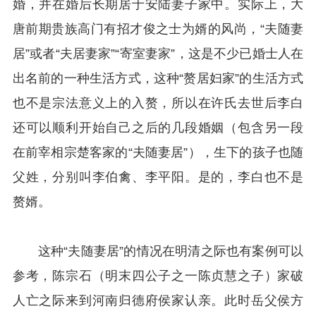
婚，并在婚后长期居于安陆妻子家中。实际上，大
唐前期贵族高门有招才俊之士为婿的风尚，“夫随妻
居”或者“夫居妻家”“寄室妻家”，这是不少已婚士人在
出名前的一种生活方式，这种“赘居妇家”的生活方式
也不是宗法意义上的入赘，所以在许氏去世后李白
还可以顺利开始自己之后的几段婚姻（包含另一段
在前宰相宗楚客家的“夫随妻居”），生下的孩子也随
父姓，分别叫李伯禽、李平阳。是的，李白也不是
赘婿。
这种“夫随妻居”的情况在明清之际也有案例可以
参考，陈宗石（明末四公子之一陈贞慧之子）家破
人亡之际来到河南归德府侯家认亲。此时岳父侯方