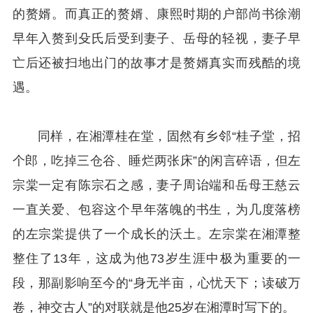
的赘婿。而真正的赘婿、康熙时期的户部尚书徐潮
早年入赘到殳氏后受到妻子、岳母的轻视，妻子早
亡后还被扫地出门的故事才是赘婿真实而残酷的境
遇。
同样，在湘潭桂在堂，固然有乡邻“桂子堂，招
个郎，吃掉三仓谷、睡烂两张床”的闲言碎语，但左
宗棠一定有陈宗石之感，妻子周诒端和岳母王慈云
一直关爱、包容这个早年落魄的书生，为几度落榜
的左宗棠提供了一个成长的沃土。左宗棠在湘潭整
整住了13年，这成为他73岁生涯中极为重要的一
段，那副影响至今的“身无半亩，心忧天下；读破万
卷，神交古人”的对联就是他25岁在湘潭时写下的。