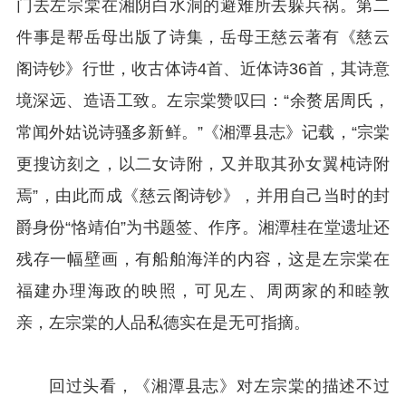
门去左宗棠在湘阴白水洞的避难所去躲兵祸。第二
件事是帮岳母出版了诗集，岳母王慈云著有《慈云
阁诗钞》行世，收古体诗4首、近体诗36首，其诗意
境深远、造语工致。左宗棠赞叹曰：“余赘居周氏，
常闻外姑说诗骚多新鲜。”《湘潭县志》记载，“宗棠
更搜访刻之，以二女诗附，又并取其孙女翼杶诗附
焉”，由此而成《慈云阁诗钞》，并用自己当时的封
爵身份“恪靖伯”为书题签、作序。湘潭桂在堂遗址还
残存一幅壁画，有船舶海洋的内容，这是左宗棠在
福建办理海政的映照，可见左、周两家的和睦敦
亲，左宗棠的人品私德实在是无可指摘。
回过头看，《湘潭县志》对左宗棠的描述不过