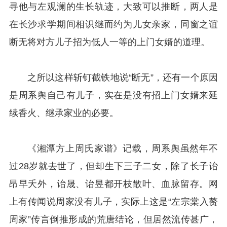
寻他与左观澜的生长轨迹，大致可以推断，两人是
在长沙求学期间相识继而约为儿女亲家，同窗之谊
断无将对方儿子招为低人一等的上门女婿的道理。
之所以这样斩钉截铁地说“断无”，还有一个原因
是周系舆自己有儿子，实在是没有招上门女婿来延
续香火、继承家业的必要。
《湘潭方上周氏家谱》记载，周系舆虽然年不
过28岁就去世了，但却生下三子二女，除了长子诒
昂早夭外，诒晟、诒昱都开枝散叶、血脉留存。网
上有传闻说周家没有儿子，实际上这是“左宗棠入赘
周家”传言倒推形成的荒唐结论，但居然流传甚广，