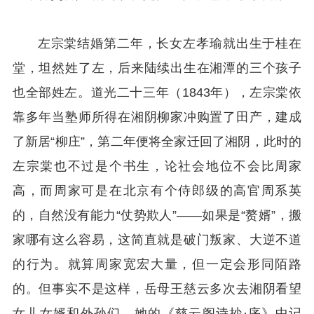
左宗棠结婚第二年，长女左孝瑜就出生于桂在
堂，坦然姓了左，后来陆续出生在湘潭的三个孩子
也全部姓左。道光二十三年（1843年），左宗棠依
靠多年当塾师所得在湘阴柳家冲购置了田产，建成
了新居“柳庄”，第二年便将全家迁回了湘阴，此时的
左宗棠也不过是个书生，论社会地位不会比周家
高，而周家可是在北京有个侍郎级的高官周系英
的，自然没有能力“仗势欺人”——如果是“赘婿”，搬
家哪有这么容易，这简直就是破门叛家、大逆不道
的行为。就算周家宽宏大量，但一定会形同陌路
的。但事实不是这样，岳母王慈云多次去湘阴看望
女儿女婿和外孙们，她的《慈云阁诗抄·序》中记