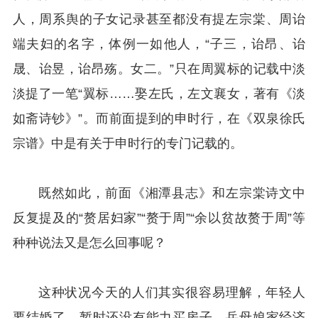
人，周系舆的子女记录甚至都没有提左宗棠、周诒
端夫妇的名字，体例一如他人，“子三，诒昂、诒
晟、诒昱，诒昂殇。女二。”只在周翼标的记载中淡
淡提了一笔“翼标……娶左氏，左文襄女，著有《淡
如斋诗钞》”。而前面提到的申时行，在《双泉徐氏
宗谱》中是有关于申时行的专门记载的。‌
既然如此，前面《湘潭县志》和左宗棠诗文中
反复提及的“赘居妇家”“赘于周”“余以贫故赘于周”等
种种说法又是怎么回事呢？
这种状况今天的人们其实很容易理解，年轻人
要结婚了，暂时还没有能力买房子，岳母娘家经济