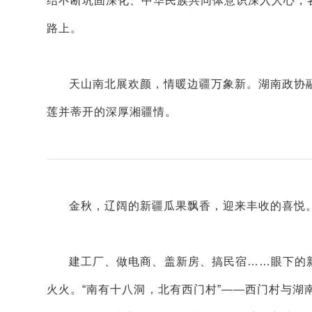
结不断巩固深化、中华民族共同体意识深入人心，
路上。
天山南北展欢颜，情暖边疆万象新。湖南政协
莲并蒂开的深厚湘疆情。
金秋，辽阔的新疆瓜果飘香，迎来丰收的喜悦
建工厂、做电商、盖新房、搞民宿……眼下的
火火。“南有十八洞，北有西门村”——西门村与湖