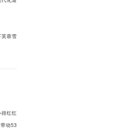
现代化道
下芙蓉雪
办得红红
带动53