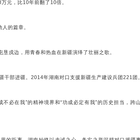
8万元，比10年前翻了10倍。
动人的篇章。
山屯垦戍边，用青春和热血在新疆演绎了壮丽之歌。
疆干部进疆。2014年湖南对口支援新疆生产建设兵团221团
成不必在我”的精神境界和“功成必定有我”的历史担当，跨
0公里的距离，湖南始终以赤诚之心、务实之举深耕对口援疆