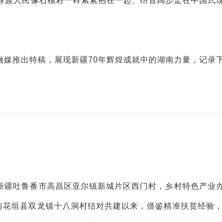
各族人民像石榴籽一样紧紧抱在一起、昂首阔步走在中国式
融媒推出特稿，展现新疆70年辉煌成就中的湖南力量，记录
。
新疆吐鲁番市高昌区亚尔镇新城片区西门村，乡村特色产业
南花垣县双龙镇十八洞村结对共建以来，借鉴精准扶贫经验，