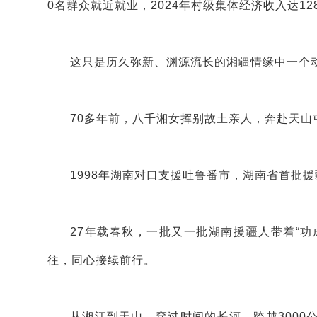
0名群众就近就业，2024年村级集体经济收入达12
这只是历久弥新、渊源流长的湘疆情缘中一个
70多年前，八千湘女挥别故土亲人，奔赴天
1998年湖南对口支援吐鲁番市，湖南省首批援
27年载春秋，一批又一批湖南援疆人带着“功
往，同心接续前行。
从湘江到天山，穿过时间的长河，跨越300