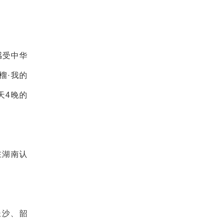
感受中华
榴·我的
天4晚的
在湖南认
长沙、韶