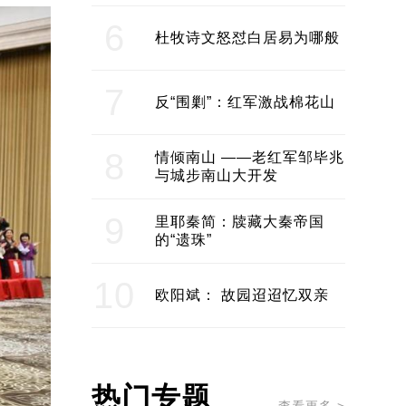
6
杜牧诗文怒怼白居易为哪般
7
反“围剿”：红军激战棉花山
8
情倾南山 ——老红军邹毕兆
与城步南山大开发
9
里耶秦简：牍藏大秦帝国
的“遗珠”
10
欧阳斌： 故园迢迢忆双亲
热门专题