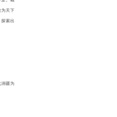
敢为天下
，探索出
化润疆为