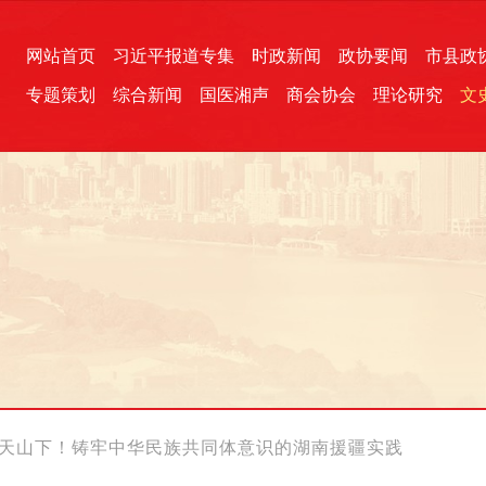
网站首页
习近平报道专集
时政新闻
政协要闻
市县政
专题策划
综合新闻
国医湘声
商会协会
理论研究
文
统一战线
芙蓉文苑
融媒影音
2026全国两会
各地政协
“四同四立”主题活动
三湘生态
产学研
国学经典
开天山下！铸牢中华民族共同体意识的湖南援疆实践