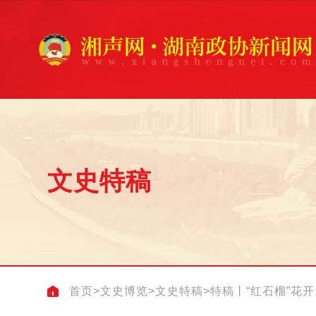
文史特稿
首页
>
文史博览
>
文史特稿
>
特稿丨“红石榴”花