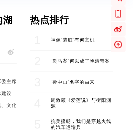
热点排行
的湖
1
神像“装脏”有何玄机
2
“刺马案”何以成了晚清奇案
3
军委主席
“孙中山”名字的由来
体建设，
4
周敦颐《爱莲说》与衡阳渊
观、文化
源
5
抗美援朝，我们是穿越火线
的汽车运输兵