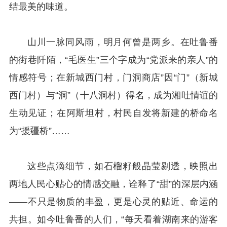
结最美的味道。
山川一脉同风雨，明月何曾是两乡。在吐鲁番
的街巷阡陌，“毛医生”三个字成为“党派来的亲人”的
情感符号；在新城西门村，门洞商店”因“门”（新城
西门村）与“洞”（十八洞村）得名，成为湘吐情谊的
生动见证；在阿斯坦村，村民自发将新建的桥命名
为“援疆桥”……
这些点滴细节，如石榴籽般晶莹剔透，映照出
两地人民心贴心的情感交融，诠释了“甜”的深层内涵
——不只是物质的丰盈，更是心灵的贴近、命运的
共担。如今吐鲁番的人们，“每天看着湖南来的游客