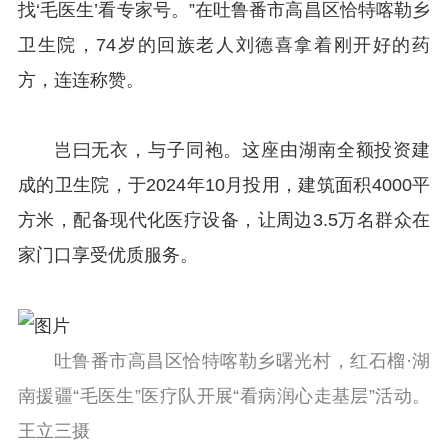
找‘毛医生’看专家号。”在吐鲁番市高昌区恰特喀勒乡
卫生院，74岁的回族老人刘德喜拿着刚开好的药
方，连连称赞。
岂曰无衣，与子同袍。这座由湖南全额投资建
成的卫生院，于2024年10月投用，建筑面积4000平
方米，配备现代化医疗设备，让周边3.5万名群众在
家门口享受优质服务。
吐鲁番市高昌区恰特喀勒乡曙光村，红石榴·湖
南援疆“毛医生”医疗队开展“看病润心走基层”活动。
王立三摄