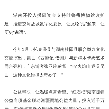
湖南还投入援疆资金支持吐鲁番博物馆改扩
建，推进交河故城数字化复原，让文物“活”起来，让
历史“说话”。
今年1月，托克逊县与湖南桂阳县联合举办文化
交流演出，昆曲《西游记·借扇》与新疆木卡姆艺术
同台亮相，广东游客张亚玲感慨：“当‘火焰山’遇见昆
曲，这种文化碰撞太奇妙了！”
公益帮扶，让温暖点亮希望。“红石榴”湖南援疆
公益专项基金联动湘疆两地公益力量，投入近千万
元，实施“点亮微心愿”“免费午餐”等30个公益项目，