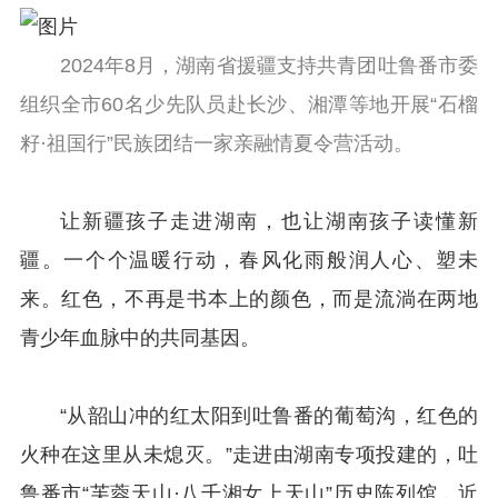
2024年8月，湖南省援疆支持共青团吐鲁番市委
组织全市60名少先队员赴长沙、湘潭等地开展“石榴
籽·祖国行”民族团结一家亲融情夏令营活动。
让新疆孩子走进湖南，也让湖南孩子读懂新
疆。一个个温暖行动，春风化雨般润人心、塑未
来。红色，不再是书本上的颜色，而是流淌在两地
青少年血脉中的共同基因。
“从韶山冲的红太阳到吐鲁番的葡萄沟，红色的
火种在这里从未熄灭。”走进由湖南专项投建的，吐
鲁番市“芙蓉天山·八千湘女上天山”历史陈列馆，近