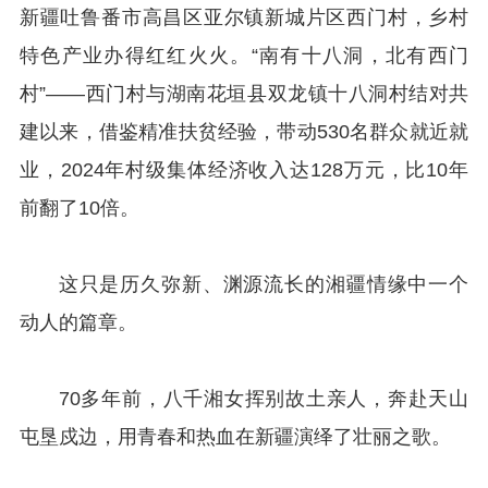
新疆吐鲁番市高昌区亚尔镇新城片区西门村，乡村
特色产业办得红红火火。“南有十八洞，北有西门
村”——西门村与湖南花垣县双龙镇十八洞村结对共
建以来，借鉴精准扶贫经验，带动530名群众就近就
业，2024年村级集体经济收入达128万元，比10年
前翻了10倍。
这只是历久弥新、渊源流长的湘疆情缘中一个
动人的篇章。
70多年前，八千湘女挥别故土亲人，奔赴天山
屯垦戍边，用青春和热血在新疆演绎了壮丽之歌。