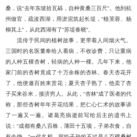
桑，说“去年东坡拾瓦砾，自种黄桑三百尺”。他到杭
州做官，疏浚西湖，用淤泥筑起长堤，“植芙蓉、杨
柳其上”，从此西湖有了“苏堤春晓”。
流传于民间的植树故事，更带着人间烟火气。
三国时的名医董奉给人看病，不收诊费，只让重病
的人种五棵杏树，轻病的人种一棵。几年下来，他
家门前的杏树竟成了十万余株的杏林。春天杏花开
了，他便邀百姓来赏花；夏天杏子熟了，他卖了杏
子买来谷米，接济穷人。从此，“杏林”成了医者的代
称，那些杏树年年开花结果，把仁心仁术的故事讲
了一遍又一遍。诸葛亮病逝前写给后主的遗书上
说：“成都有桑八百株，薄田十五顷，子弟衣食，自
有余饶。”一代名相，留给子孙的不过是八百棵桑树