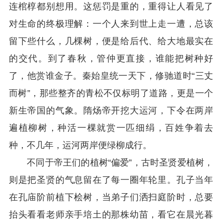
连棺椁都别想用。这惩罚是重的，重得让人看见了
对生命的终极理解：一个人来到世上走一遭，总该
留下些什么，几棵树，便是给后代、给大地最实在
的交代。到了春秋，管仲更直接，谁能把树种好
了，他赏谁金子。秦始皇统一天下，修驰道时“三丈
而树”，那些整齐的青松不仅标明了道路，更是一个
新生帝国的气象。隋炀帝开挖大运河，下令在两岸
遍植柳树，种活一棵就赏一匹细绢，百姓争着去
种，不几年，运河两岸便绿柳成行。
不同于帝王们的植树“偏爱”，古时圣贤爱植树，
则是把圣贤的气息留在了每一圈年轮里。孔子当年
在孔庙阶前植下桧树，当弟子们洒扫庭阶时，总要
抬头看看老师亲手培土的那株幼苗，看它在晨光暮