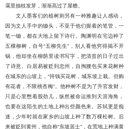
霭里抽枝发芽，渐渐高过了屋檐。
文人墨客们的植树则另有一种雅趣让人感动，
因为文人手中的锄头，不亚于他们握着的笔管，一
笔一锄，都在大地上留下诗行。陶渊明在宅边种了
五棵柳树，自号“五柳先生”，别人看他穷得揭不开
锅，他却坐在柳荫里读书写字，把清贫的日子过出
了诗意。白居易被贬到忠州，自掏腰包买来花树种
在城东的山坡上，“持钱买花树，城东坡上栽。但购
有花者，不限桃杏梅”。他种树不是为了升官发财，
只是心里憋着股劲儿，纵然被命运推到天涯海角，
也要在这陌生的土地上种出些颜色来。苏轼更是痴
迷，少年时就在家乡的山坡上种了数万棵松树。后
来被贬到黄州，他自称“东坡居士”，在荒地上种满黄