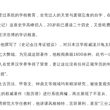
过系统的学校教育，全凭过人的天资与废寝忘食的自学，
史记》这座史学高峰切入，20岁前已通读二十四史，又曾耗费
汪洋浩博的学识根基。
。他撰写了《史记会注考证驳议》，对日本汉学权威泷川龟太
大弊端。为完成这部著作，他检阅典籍1600余种。此书一
人在世界汉学界争得了荣誉，更让这位没有任何正规学历的
授”。
古历法、甲骨文、钟鼎文等领域均有精深研究，被徐复观
先生的权威著作《殷历谱》进行系统商榷，再次展现了不盲从
湾师范大学任教时，他讲课风格独特，言辞犀利，甚至“三分