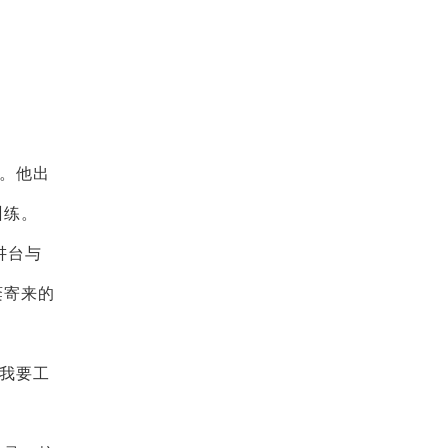
。他出
训练。
讲台与
棻寄来的
我要工