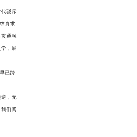
时代驳斥
是求真求
是贯通融
史学，展
想早已跨
顺逆，无
当我们阅