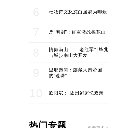
6
杜牧诗文怒怼白居易为哪般
7
反“围剿”：红军激战棉花山
8
情倾南山 ——老红军邹毕兆
与城步南山大开发
9
里耶秦简：牍藏大秦帝国
的“遗珠”
10
欧阳斌： 故园迢迢忆双亲
热门专题