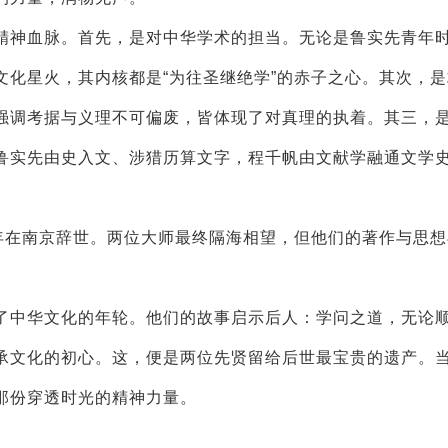
神血脉。首先，是对中华学术的担当。无论是鲁实先青年
文化星火，其内核都是“为往圣继绝学”的赤子之心。其次，
强调考据与义理不可偏废，皆体现了对真理的执着。其三，
鲁实先由史入文、涉猎历算文字，程千帆由文献学融通文学
0年在南京辞世。两位大师最终隔海相望，但他们的著作与思
中华文化的年轮。他们的故事启示后人：学问之道，无论
承文化的初心。这，便是两位先贤留给后世最宝贵的遗产。
那份穿透时光的精神力量。