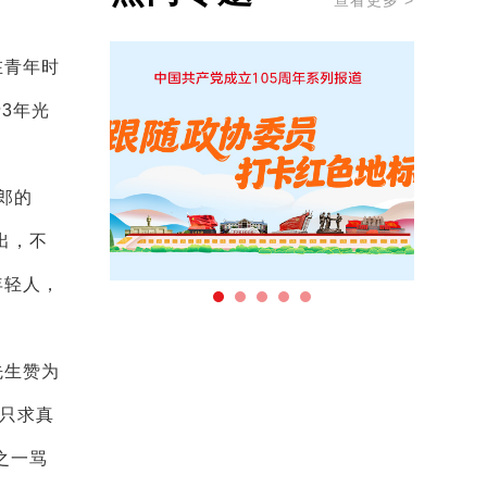
查看更多 >
在青年时
3年光
郎的
出，不
年轻人，
先生赞为
、只求真
之一骂