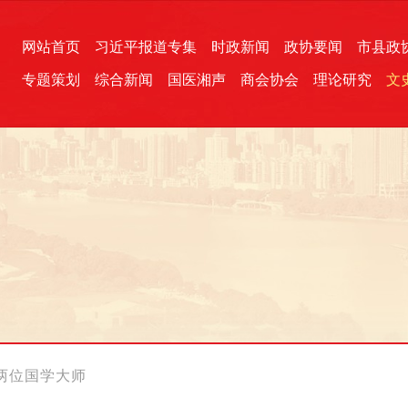
网站首页
习近平报道专集
时政新闻
政协要闻
市县政
专题策划
综合新闻
国医湘声
商会协会
理论研究
文
统一战线
芙蓉文苑
融媒影音
2026全国两会
各地政协
“四同四立”主题活动
三湘生态
产学研
国学经典
两位国学大师