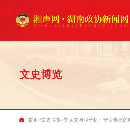
文史博览
首页
>
文史博览
>
鲁实先与程千帆：宁乡走出的