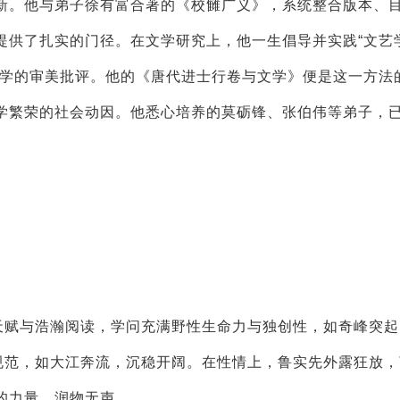
。他与弟子徐有富合著的《校雠广义》，系统整合版本、
提供了扎实的门径。在文学研究上，他一生倡导并实践“文艺
文学的审美批评。他的《唐代进士行卷与文学》便是这一方法
学繁荣的社会动因。他悉心培养的莫砺锋、张伯伟等弟子，
赋与浩瀚阅读，学问充满野性生命力与独创性，如奇峰突起
谨规范，如大江奔流，沉稳开阔。在性情上，鲁实先外露狂放
的力量，润物无声。