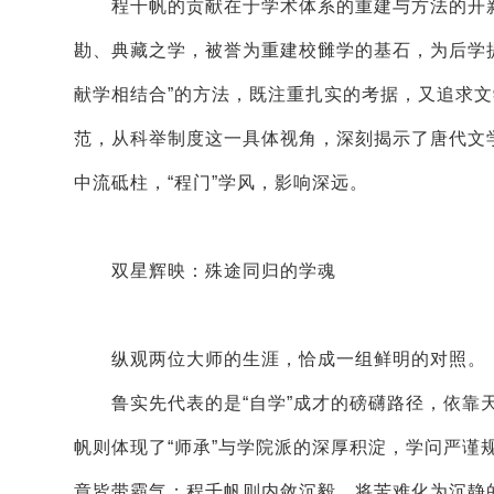
程千帆的贡献在于学术体系的重建与方法的开新
勘、典藏之学，被誉为重建校雠学的基石，为后学
献学相结合”的方法，既注重扎实的考据，又追求
范，从科举制度这一具体视角，深刻揭示了唐代文
中流砥柱，“程门”学风，影响深远。
双星辉映：殊途同归的学魂
纵观两位大师的生涯，恰成一组鲜明的对照。
鲁实先代表的是“自学”成才的磅礴路径，依靠天
帆则体现了“师承”与学院派的深厚积淀，学问严
章皆带霸气；程千帆则内敛沉毅，将苦难化为沉静