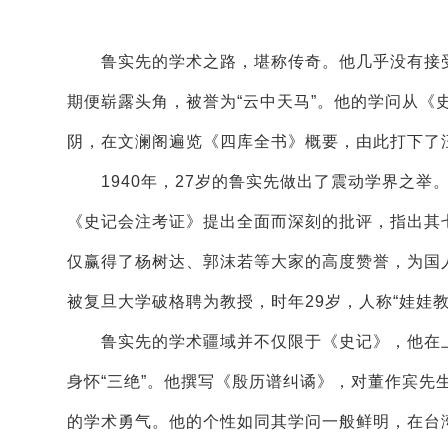
鲁实先的学术之路，堪称传奇。他几乎没有接受
期便崭露头角，被誉为“云中天马”。他的学问从《
阴，在文澜阁遍览《四库全书》概要，由此打下了
1940年，27岁的鲁实先做出了震动学界之举
《史记会注考证》提出全面而深刻的批评，指出其七
仅赢得了杨树达、郭沫若等大家的高度赞誉，为国
被复旦大学破格聘为教授，时年29岁，人称“娃娃教
鲁实先的学术疆域并不仅限于《史记》，他在上
身怀“三绝”。他撰写《殷历谱纠谲》，对董作宾
的学术勇气。他的个性如同其学问一般鲜明，在台