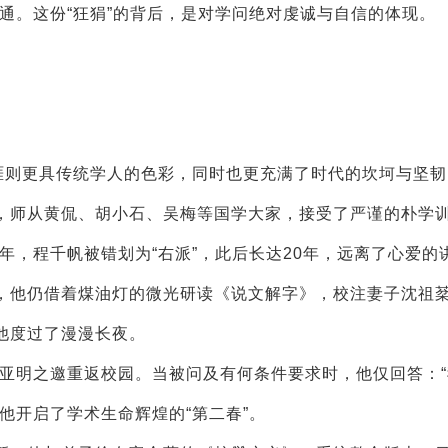
通。这份“狂狷”的背后，是对学问绝对虔诚与自信的体现。
则更具传统学人的色彩，同时也更充满了时代的坎坷与坚韧
，师从黄侃、胡小石、吴梅等国学大家，接受了严谨的朴学
，程千帆被错划为“右派”，此后长达20年，远离了心爱的
，他仍借着煤油灯的微光研读《说文解字》，校注妻子沈祖
他度过了漫漫长夜。
亚明之邀重返校园。当被问及有何条件要求时，他仅回答：“
他开启了学术生命辉煌的“第二春”。