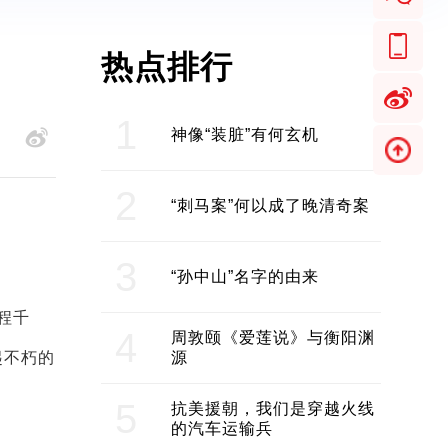
热点排行
1
神像“装脏”有何玄机
2
“刺马案”何以成了晚清奇案
3
“孙中山”名字的由来
程千
4
周敦颐《爱莲说》与衡阳渊
起不朽的
源
5
抗美援朝，我们是穿越火线
的汽车运输兵