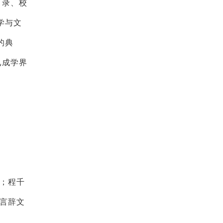
目录、校
学与文
的典
已成学界
；程千
，言辞文