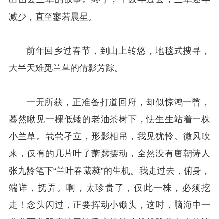
减少，直至寥若晨星。
前年回乡过春节，到山上转悠，地毯式搜寻，
大半天难觅兰草的倩影芳踪。
一无所获，正准备打道回府，却似惊鸿一瞥，
蓦然瞅见一棵低矮的老油茶树下，怯生生站着一株
小兰草。茕茕孑立，形影相吊，我见犹怜。微风吹
来，仅有的几片叶子萧瑟摆动，全然没有唐朝诗人
张九龄笔下“兰叶春葳蕤”的生机。我走过去，俯身，
端详，抚弄。啊，太珍贵了，仅此一株，必须挖
走！念头闪过，正要挥动小锄头，这时，脑海中一