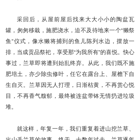
采回后，从屋前屋后找来大大小小的陶盆瓦
罐，匆匆移栽，施肥浇水，迫不及待地来一个“獭祭
鱼”仪式，像水獭将捕到的鱼儿陈列水边，摆放一
排，当成贡品祭祀，享受那“为我所有”的喜悦。快心
事过，兰草即将遭到始乱终弃。从此，我们既不施
肥培土，亦少除虫修叶，任它在露台上、屋檐下自
生自灭。兰草因无人打理，日渐枯黄，不再赏心悦
目，不再香气馥郁，最终被连盆带钵无情扔进垃圾
堆。
就这样，年复一年，我们重复着进山挖兰草、
出山丢兰草的故事。终于，十数年过去，兰草逐年