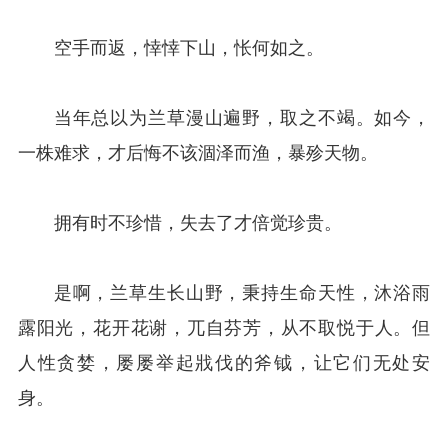
空手而返，悻悻下山，怅何如之。
当年总以为兰草漫山遍野，取之不竭。如今，
一株难求，才后悔不该涸泽而渔，暴殄天物。
拥有时不珍惜，失去了才倍觉珍贵。
是啊，兰草生长山野，秉持生命天性，沐浴雨
露阳光，花开花谢，兀自芬芳，从不取悦于人。但
人性贪婪，屡屡举起戕伐的斧钺，让它们无处安
身。