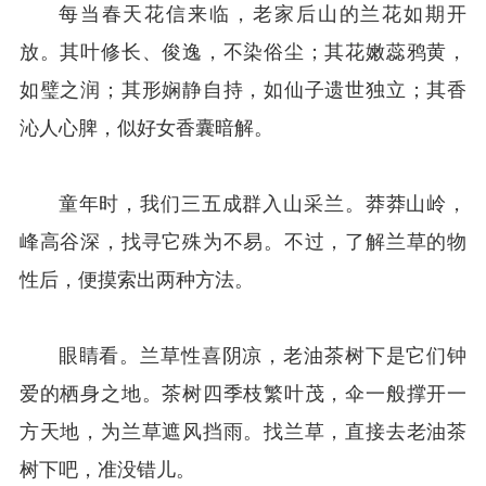
每当春天花信来临，老家后山的兰花如期开
放。其叶修长、俊逸，不染俗尘；其花嫩蕊鸦黄，
如璧之润；其形娴静自持，如仙子遗世独立；其香
沁人心脾，似好女香囊暗解。
童年时，我们三五成群入山采兰。莽莽山岭，
峰高谷深，找寻它殊为不易。不过，了解兰草的物
性后，便摸索出两种方法。
眼睛看。兰草性喜阴凉，老油茶树下是它们钟
爱的栖身之地。茶树四季枝繁叶茂，伞一般撑开一
方天地，为兰草遮风挡雨。找兰草，直接去老油茶
树下吧，准没错儿。