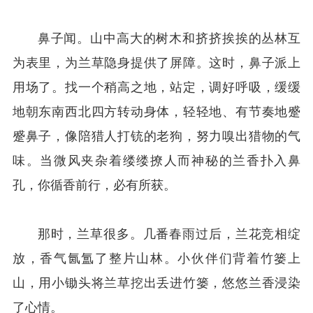
鼻子闻。山中高大的树木和挤挤挨挨的丛林互
为表里，为兰草隐身提供了屏障。这时，鼻子派上
用场了。找一个稍高之地，站定，调好呼吸，缓缓
地朝东南西北四方转动身体，轻轻地、有节奏地蹙
蹙鼻子，像陪猎人打铳的老狗，努力嗅出猎物的气
味。当微风夹杂着缕缕撩人而神秘的兰香扑入鼻
孔，你循香前行，必有所获。
那时，兰草很多。几番春雨过后，兰花竞相绽
放，香气氤氲了整片山林。小伙伴们背着竹篓上
山，用小锄头将兰草挖出丢进竹篓，悠悠兰香浸染
了心情。