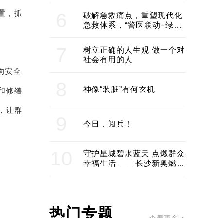
领企业不断发展创新 助推构
建医美产业良性生态圈
置，抓
6
破解急救痛点，重塑现代化
急救体系，“警医联动+绿波
通行”：长沙急救系统化提速
7
树立正确的人生观 做一个对
社会有用的人
构安全
8
神像“装脏”有何玄机
和修缮
，让群
9
今日，阅兵！
10
守护星城碧水蓝天 点燃群众
幸福生活 ——长沙新奥燃气
服务经济社会发展纪实
热门专题