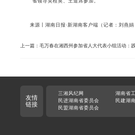
省领导吴桂英、王道席参加。
来源丨湖南日报·新湖南客户端
（记者：刘燕娟
上一篇：毛万春在湘西州参加省人大代表小组活动：
民宗旨 以高质量履职赋能区域发展和乡村振兴
三湘风纪网
湖南省
友情
民进湖南省委员会
民建湖
链接
民盟湖南省委员会