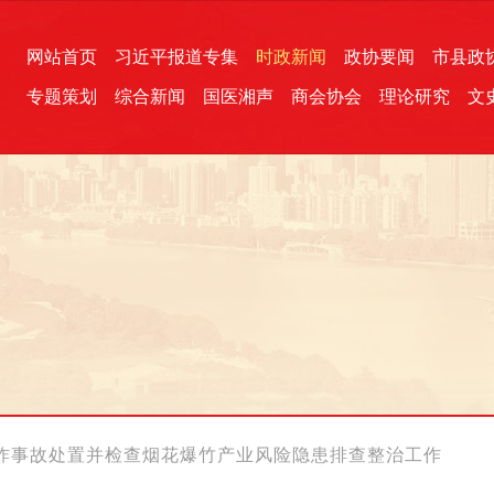
网站首页
习近平报道专集
时政新闻
政协要闻
市县政
专题策划
综合新闻
国医湘声
商会协会
理论研究
文
统一战线
芙蓉文苑
融媒影音
2026全国两会
各地政协
“四同四立”主题活动
三湘生态
产学研
国学经典
炸事故处置并检查烟花爆竹产业风险隐患排查整治工作