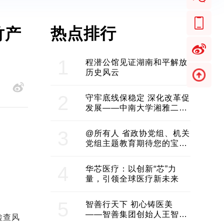
热点排行
竹产
1
程潜公馆见证湖南和平解放
历史风云
2
守牢底线保稳定 深化改革促
发展——中南大学湘雅二医
院2024年工作综述
3
@所有人 省政协党组、机关
党组主题教育期待您的宝贵
意见和建议
4
华芯医疗：以创新“芯”力
量，引领全球医疗新未来
5
智善行天下 初心铸医美
——智善集团创始人王智带
检查风