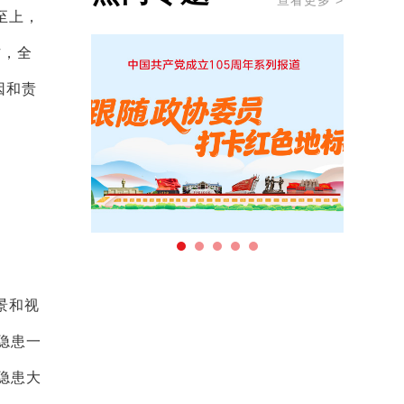
查看更多 >
至上，
作，全
因和责
景和视
隐患一
隐患大