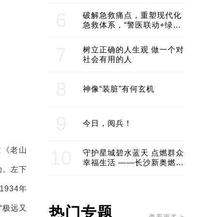
领企业不断发展创新 助推构
建医美产业良性生态圈
6
破解急救痛点，重塑现代化
急救体系，“警医联动+绿波
通行”：长沙急救系统化提速
7
树立正确的人生观 做一个对
社会有用的人
8
神像“装脏”有何玄机
9
今日，阅兵！
文《老山
10
守护星城碧水蓝天 点燃群众
幸福生活 ——长沙新奥燃气
劲。左下
服务经济社会发展纪实
934年
“极远又
热门专题