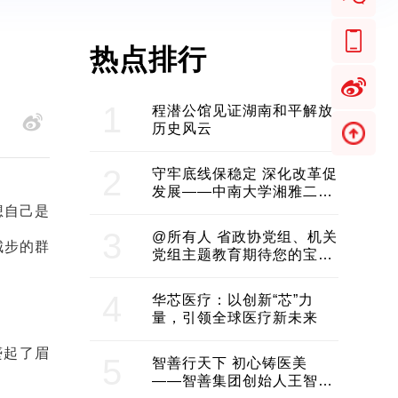
热点排行
1
程潜公馆见证湖南和平解放
历史风云
2
守牢底线保稳定 深化改革促
发展——中南大学湘雅二医
院2024年工作综述
想自己是
3
@所有人 省政协党组、机关
城步的群
党组主题教育期待您的宝贵
意见和建议
4
华芯医疗：以创新“芯”力
量，引领全球医疗新未来
蹙起了眉
5
智善行天下 初心铸医美
——智善集团创始人王智带