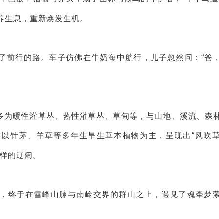
养生息，重新焕发生机。
了前行的路。车子仿佛在牛奶海中航行，儿子忽然问：“爸
多为暖性灌草丛、热性灌草丛、草甸等，与山地、溪流、森
被以针茅、羊草等多年生旱生草本植物为主，呈现出“风吹
一样的辽阔。
，终于在雪峰山脉与南岭交界的群山之上，遇见了魂牵梦