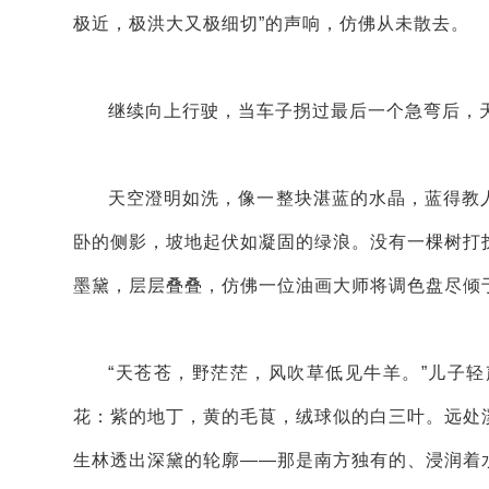
极近，极洪大又极细切”的声响，仿佛从未散去。
继续向上行驶，当车子拐过最后一个急弯后，
天空澄明如洗，像一整块湛蓝的水晶，蓝得教
卧的侧影，坡地起伏如凝固的绿浪。没有一棵树打
墨黛，层层叠叠，仿佛一位油画大师将调色盘尽倾
“天苍苍，野茫茫，风吹草低见牛羊。”儿子
花：紫的地丁，黄的毛茛，绒球似的白三叶。远处
生林透出深黛的轮廓——那是南方独有的、浸润着