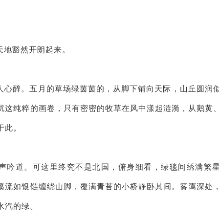
天地豁然开朗起来。
人心醉。五月的草场绿茵茵的，从脚下铺向天际，山丘圆润
扰这纯粹的画卷，只有密密的牧草在风中漾起涟漪，从鹅黄
于此。
轻声吟道。可这里终究不是北国，俯身细看，绿毯间绣满繁
溪流如银链缠绕山脚，覆满青苔的小桥静卧其间。雾霭深处
水汽的绿。