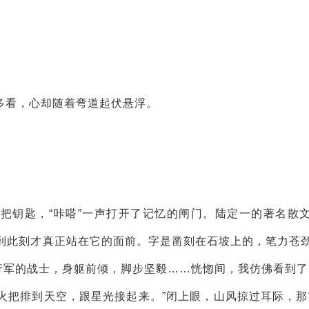
多看，心却随着弯道起伏悬浮。
把钥匙，“咔嗒”一声打开了记忆的闸门。陆定一的著名散
到此刻才真正站在它的面前。字是凿刻在石坡上的，笔力苍
行军的战士，身躯前倾，脚步坚毅……恍惚间，我仿佛看到了1
…火把排到天空，跟星光接起来。”闭上眼，山风掠过耳际，那