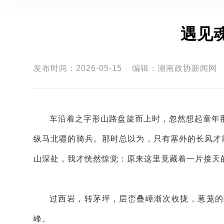
遇见
发布时间：2026-05-15
编辑：湖南政协新闻网
车沿着之字形山路盘旋而上时，忽然想起童年
纵马北疆的骑兵。那时总以为，只有塞外的长风才
山深处，我才恍然惊觉：原来这里竟藏着一片接天的
过西岩，转茅坪，层峦叠嶂渐次收拢，葱茏的
峰。