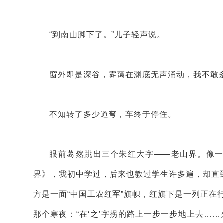
“到南山脚下了。”儿子轻声说。
窗外即是深谷，雾霭在渊底无声涌动，我不敢
不知转了多少道弯，车终于停住。
眼前蓦然跳出三个朱红大字——老山界。像一
界》，我初中学过，后来也教过学生许多遍，却直
方是一面“中国工农红军”旗帜，红旗下是一列正在
那个寒夜：“在‘之’字拐的路上一步一步地上去…