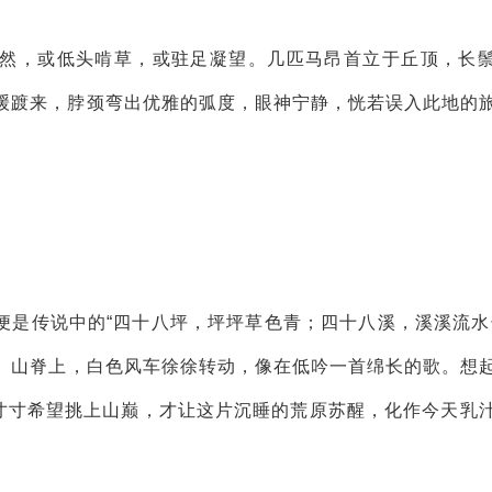
然，或低头啃草，或驻足凝望。几匹马昂首立于丘顶，长
缓踱来，脖颈弯出优雅的弧度，眼神宁静，恍若误入此地的
便是传说中的“四十八坪，坪坪草色青；四十八溪，溪溪流水
。山脊上，白色风车徐徐转动，像在低吟一首绵长的歌。想
一寸寸希望挑上山巅，才让这片沉睡的荒原苏醒，化作今天乳