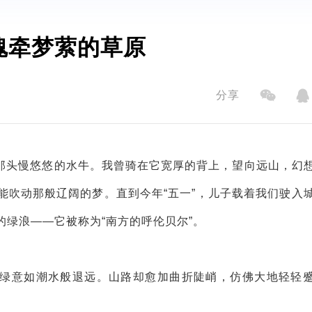
魂牵梦萦的草原
分享
那头慢悠悠的水牛。我曾骑在它宽厚的背上，望向远山，幻
能吹动那般辽阔的梦。直到今年“五一”，儿子载着我们驶入
绿浪——它被称为“南方的呼伦贝尔”。
绿意如潮水般退远。山路却愈加曲折陡峭，仿佛大地轻轻