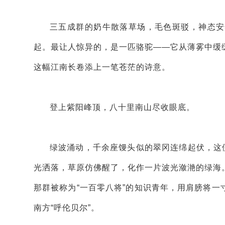
三五成群的奶牛散落草场，毛色斑驳，神态安
起。最让人惊异的，是一匹骆驼——它从薄雾中缓
这幅江南长卷添上一笔苍茫的诗意。
登上紫阳峰顶，八十里南山尽收眼底。
绿波涌动，千余座馒头似的翠冈连绵起伏，这
光洒落，草原仿佛醒了，化作一片波光潋滟的绿海
那群被称为“一百零八将”的知识青年，用肩膀将
南方“呼伦贝尔”。