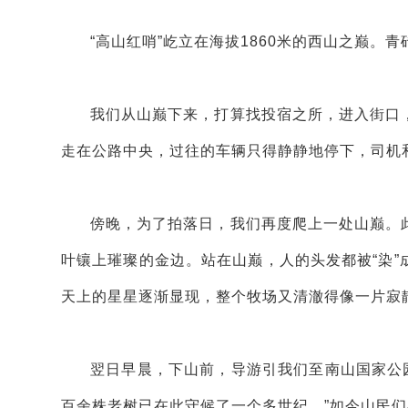
“高山红哨”屹立在海拔1860米的西山之巅
我们从山巅下来，打算找投宿之所，进入街口
走在公路中央，过往的车辆只得静静地停下，司机
傍晚，为了拍落日，我们再度爬上一处山巅。
叶镶上璀璨的金边。站在山巅，人的头发都被“染
天上的星星逐渐显现，整个牧场又清澈得像一片寂
翌日早晨，下山前，导游引我们至南山国家公园
百余株老树已在此守候了一个多世纪。”如今山民们