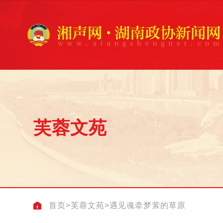
芙蓉文苑
首页
>
芙蓉文苑
>
遇见魂牵梦萦的草原