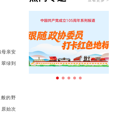
查看更多 >
似母亲安
、翠绿到
星般的野
，原始次