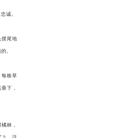
与忠诚。
头摆尾地
须的。
、每株草
然垂下，
柑橘林，
”上，迁