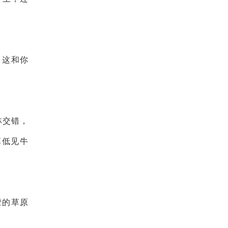
，这和你
林交错，
草低见牛
萦的草原