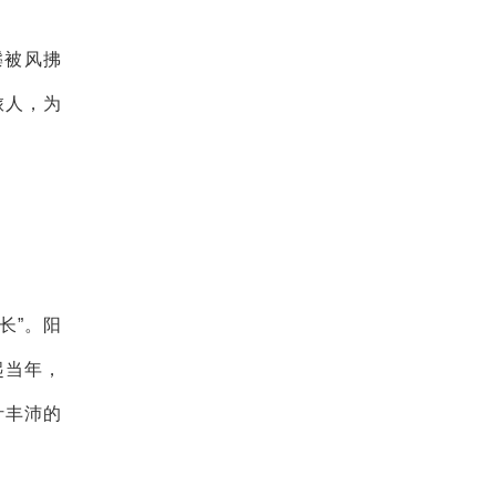
鬃被风拂
旅人，为
长”。阳
起当年，
汁丰沛的