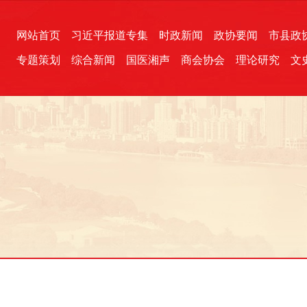
网站首页
习近平报道专集
时政新闻
政协要闻
市县政
专题策划
综合新闻
国医湘声
商会协会
理论研究
文
统一战线
芙蓉文苑
融媒影音
2026全国两会
各地政协
“四同四立”主题活动
三湘生态
产学研
国学经典