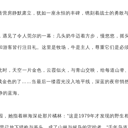
。青砖营房静默肃立，犹如一座永恒的丰碑，镌刻着战士的勇敢
，遇见了令人莞尔的一幕：几头奶牛迈着方步，慢悠悠，摇
和游客皆行注目礼。这里是牧场，牛是主人，尊重它们是必
此时，天空一片金色，云霞似火，与青山交映，给每道山脊
”成金色的了……当最后一缕霞光没入地平线，深蓝的夜帘悄
静的蓝海。
，她指着林海深处那片橘林：“这是1979年才发现的野生
早已放下猎枪与斧头，成了山林与候鸟的守护者，“千年鸟道