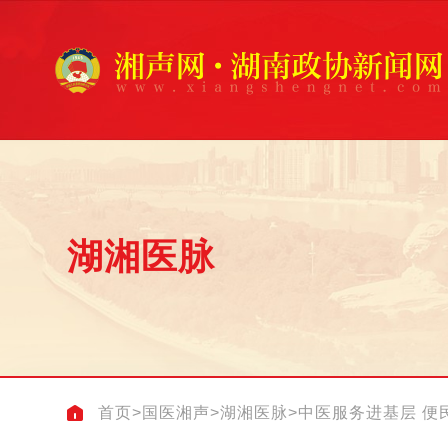
湖湘医脉
首页
>
国医湘声
>
湖湘医脉
>
中医服务进基层 便