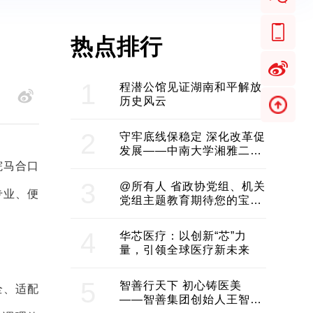
热点排行
1
程潜公馆见证湖南和平解放
历史风云
2
守牢底线保稳定 深化改革促
发展——中南大学湘雅二医
院2024年工作综述
院马合口
3
@所有人 省政协党组、机关
专业、便
党组主题教育期待您的宝贵
意见和建议
4
华芯医疗：以创新“芯”力
量，引领全球医疗新未来
5
智善行天下 初心铸医美
全、适配
——智善集团创始人王智带