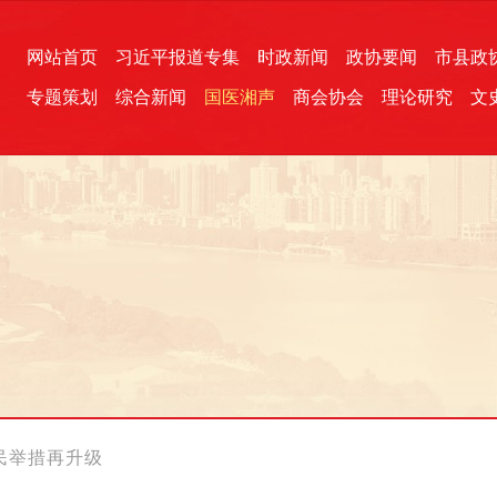
网站首页
习近平报道专集
时政新闻
政协要闻
市县政
专题策划
综合新闻
国医湘声
商会协会
理论研究
文
统一战线
芙蓉文苑
融媒影音
2026全国两会
各地政协
“四同四立”主题活动
三湘生态
产学研
国学经典
民举措再升级