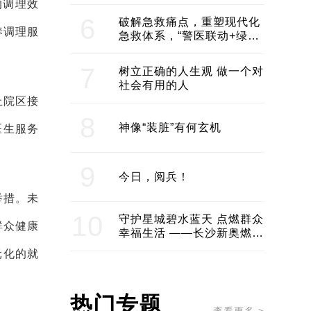
领企业不断发展创新 助推构
的调理效
建医美产业良性生态圈
6
破解急救痛点，重塑现代化
养调理服
急救体系，“警医联动+绿波
通行”：长沙急救系统化提速
7
树立正确的人生观 做一个对
社会有用的人
丘院区接
8
神像“装脏”有何玄机
医生服务
9
今日，阅兵！
举措。未
10
守护星城碧水蓝天 点燃群众
群众健康
幸福生活 ——长沙新奥燃气
服务经济社会发展纪实
元化的就
热门专题