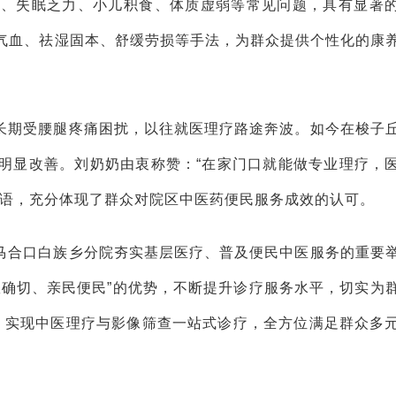
弱、失眠乏力、小儿积食、体质虚弱等常见问题，具有显著
气血、祛湿固本、舒缓劳损等手法，为群众提供个性化的康
长期受腰腿疼痛困扰，以往就医理疗路途奔波。如今在梭子
明显改善。刘奶奶由衷称赞：“在家门口就能做专业理疗，
话语，充分体现了群众对院区中医药便民服务成效的认可。
马合口白族乡分院夯实基层医疗、普及便民中医服务的重要
效确切、亲民便民”的优势，不断提升诊疗服务水平，切实为
，实现中医理疗与影像筛查一站式诊疗，全方位满足群众多