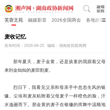
芙蓉文苑
融媒影音
2026全国两会
各地政协
麦收记忆
发布时间：2026-06-25
编辑：湖南政协新闻网
那年夏天，麦子金黄，还是孩童的我跟着父母
来到金灿灿的麦田割麦。
烈日下，我看见父亲和母亲手中忽忽生风的银
镰。尘埃和麦灰粘附着父母麦子一样橙色的脸，汗
水迤逦而下。那金黄的麦子在银镰的挥舞中温顺地