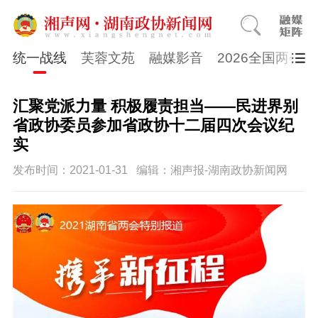
统一战线
芙蓉文苑
融媒影音
2026全国两会
汇聚党派力量 积极履责担当——民进界别
省政协委员参加省政协十二届四次会议纪
实
发布时间：2021-01-31
编辑：湘声报-湖南政协新闻网