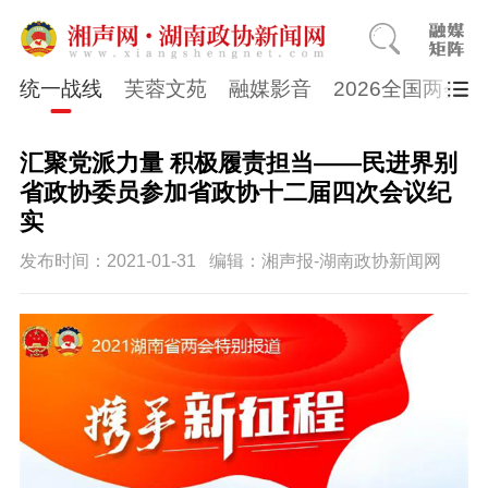
统一战线
芙蓉文苑
融媒影音
2026全国两会
汇聚党派力量 积极履责担当——民进界别
省政协委员参加省政协十二届四次会议纪
实
发布时间：2021-01-31
编辑：湘声报-湖南政协新闻网