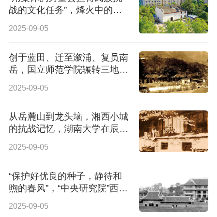
战的文化任务”，烽火中的力
量：文化抗战在湖南
2025-09-05
创于蓝田、迁至溆浦、复员南
岳，国立师范学院辗转三地：
在流徙中弦歌不辍
2025-09-05
从岳麓山到龙头垴，湘西小城
的抗战记忆，湖南大学在辰
溪：8年西迁办学岁月
2025-09-05
“保护好优良的种子，静待和
煦的春风”，“中央研究院”西迁
第一站：驻留长沙 怀揣火种
2025-09-05