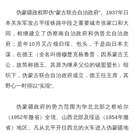
伪蒙疆政权即伪“蒙古联合自治政府”。1937年日
本关东军攻占平绥铁路中段之重要城市张家口和大
同，相继建立了伪察南自治政府和伪晋北自治政
府；是年10月又占领归绥、包头，于是由日本主
谋，在德王（全名叫德穆楚克栋鲁普，因系蒙古王
公，故简称德王。其原为继承父位的锡盟盟长）组
织下，伪蒙古联合自治政府成立，德王任主席，其
野心一时得以“实现”。
伪蒙疆政府的势力范围为华北北部之察哈尔
（1952年撤省）全境、山西北部及绥远（1954年撤
省）地区。凡从北平开往西北的火车进入伪蒙疆地