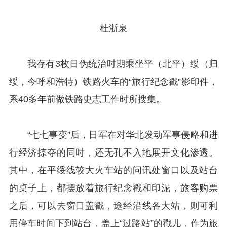
杜浙泉
我存有3枚日伪统治时期乘坐平（北平）绥（归
绥，今呼和浩特）铁路火车的“旅行纪念戳”影印件，
系40多年前做铁路史志工作时所搜集。
“七七事变”后，日军在对华北发动军事侵略和进
行经济掠夺的同时，还无孔不入地展开文化渗透。
其中，在平绥线较大火车站的问讯处窗口以及站台
的桌子上，都摆放着旅行纪念戳和印泥，旅客购票
之后，可以去窗口盖戳，途经沿线各大站，则可利
用停车时间下到站台，盖上“过路站”的戳儿，作为旅