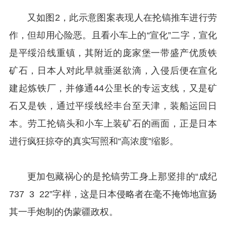
又如图2，此示意图案表现人在抡镐推车进行劳
作，但却用心险恶。且看小车上的“宣化”二字，宣化
是平绥沿线重镇，其附近的庞家堡一带盛产优质铁
矿石，日本人对此早就垂涎欲滴，入侵后便在宣化
建起炼铁厂，并修通44公里长的专运支线，又是矿
石又是铁，通过平绥线经丰台至天津，装船运回日
本。劳工抡镐头和小车上装矿石的画面，正是日本
进行疯狂掠夺的真实写照和“高浓度”缩影。
更加包藏祸心的是抡镐劳工身上那竖排的“成纪
737 3 22”字样，这是日本侵略者在毫不掩饰地宣扬
其一手炮制的伪蒙疆政权。