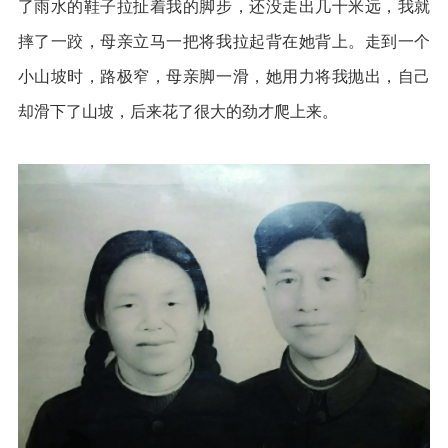
了雨水的鞋子拉扯着我的脚步，还没走出几十米远，我就
摔了一跤，母亲立马一把将我拉起背在她背上。走到一个
小山坡时，路极窄，母亲脚一滑，她用力将我抛出，自己
却滑下了山坡，后来花了很大的劲才爬上来。