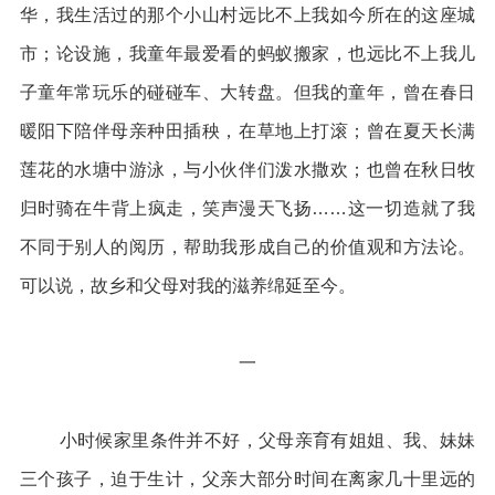
华，我生活过的那个小山村远比不上我如今所在的这座城
市；论设施，我童年最爱看的蚂蚁搬家，也远比不上我儿
子童年常玩乐的碰碰车、大转盘。但我的童年，曾在春日
暖阳下陪伴母亲种田插秧，在草地上打滚；曾在夏天长满
莲花的水塘中游泳，与小伙伴们泼水撒欢；也曾在秋日牧
归时骑在牛背上疯走，笑声漫天飞扬……这一切造就了我
不同于别人的阅历，帮助我形成自己的价值观和方法论。
可以说，故乡和父母对我的滋养绵延至今。
一
小时候家里条件并不好，父母亲育有姐姐、我、妹妹
三个孩子，迫于生计，父亲大部分时间在离家几十里远的