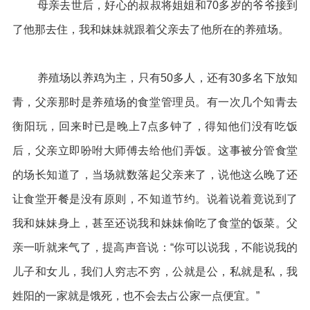
母亲去世后，好心的叔叔将姐姐和70多岁的爷爷接到
了他那去住，我和妹妹就跟着父亲去了他所在的养殖场。
养殖场以养鸡为主，只有50多人，还有30多名下放知
青，父亲那时是养殖场的食堂管理员。有一次几个知青去
衡阳玩，回来时已是晚上7点多钟了，得知他们没有吃饭
后，父亲立即吩咐大师傅去给他们弄饭。这事被分管食堂
的场长知道了，当场就数落起父亲来了，说他这么晚了还
让食堂开餐是没有原则，不知道节约。说着说着竟说到了
我和妹妹身上，甚至还说我和妹妹偷吃了食堂的饭菜。父
亲一听就来气了，提高声音说：“你可以说我，不能说我的
儿子和女儿，我们人穷志不穷，公就是公，私就是私，我
姓阳的一家就是饿死，也不会去占公家一点便宜。”