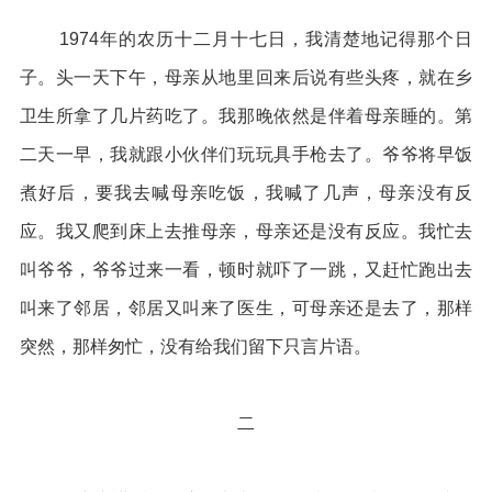
1974年的农历十二月十七日，我清楚地记得那个日
子。头一天下午，母亲从地里回来后说有些头疼，就在乡
卫生所拿了几片药吃了。我那晚依然是伴着母亲睡的。第
二天一早，我就跟小伙伴们玩玩具手枪去了。爷爷将早饭
煮好后，要我去喊母亲吃饭，我喊了几声，母亲没有反
应。我又爬到床上去推母亲，母亲还是没有反应。我忙去
叫爷爷，爷爷过来一看，顿时就吓了一跳，又赶忙跑出去
叫来了邻居，邻居又叫来了医生，可母亲还是去了，那样
突然，那样匆忙，没有给我们留下只言片语。
二