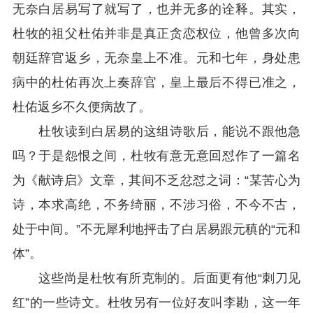
无奈白居易写了就写了，也并无多的诠释。其实，
杜牧的祖父杜佑并非是真正贪恋权位，他曾多次向
朝廷辞官返乡，无奈皇上不准。元和七年，身处患
病中的杜佑再次上奏辞官，皇上最后不得已准之，
杜佑返乡不久便病故了。
杜牧读到白居易的这组诗歌后，能说不跟他急
吗？于是怨恨之间，杜牧有意无意回怼作了一篇名
为《献诗启》文章，其间不乏忿怼之词：“某苦心为
诗，本求高绝，不务绮丽，不涉习俗，不今不古，
处于中间。”不无犀利地抨击了白居易跟元稹的“元和
体”。
这些尚是杜牧有所克制的。后面更有他“刺刀见
红”的一些诗文。杜牧另有一位好友叫李勘，这一年