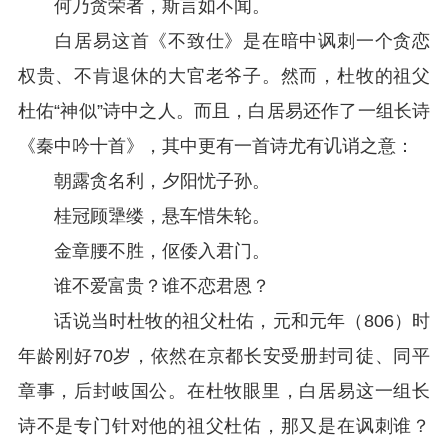
何乃贪荣者，斯言如不闻。
白居易这首《不致仕》是在暗中讽刺一个贪恋
权贵、不肯退休的大官老爷子。然而，杜牧的祖父
杜佑“神似”诗中之人。而且，白居易还作了一组长诗
《秦中吟十首》，其中更有一首诗尤有讥诮之意：
朝露贪名利，夕阳忧子孙。
桂冠顾犟缕，悬车惜朱轮。
金章腰不胜，伛倭入君门。
谁不爱富贵？谁不恋君恩？
话说当时杜牧的祖父杜佑，元和元年（806）时
年龄刚好70岁，依然在京都长安受册封司徒、同平
章事，后封岐国公。在杜牧眼里，白居易这一组长
诗不是专门针对他的祖父杜佑，那又是在讽刺谁？