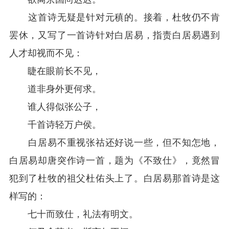
这首诗无疑是针对元稹的。接着，杜牧仍不肯
罢休，又写了一首诗针对白居易，指责白居易遇到
人才却视而不见：
睫在眼前长不见，
道非身外更何求。
谁人得似张公子，
千首诗轻万户侯。
白居易不重视张祜还好说一些，但不知怎地，
白居易却唐突作诗一首，题为《不致仕》，竟然冒
犯到了杜牧的祖父杜佑头上了。白居易那首诗是这
样写的：
七十而致仕，礼法有明文。