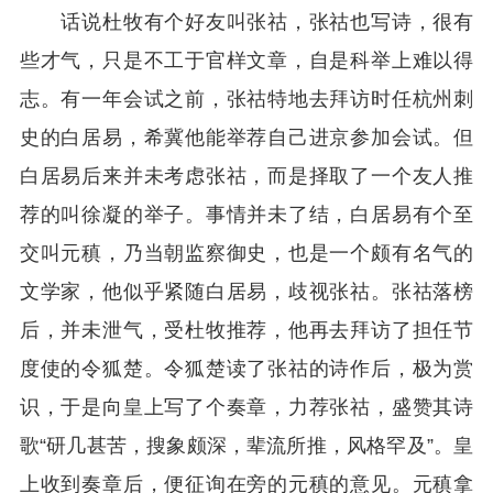
话说杜牧有个好友叫张祜，张祜也写诗，很有
些才气，只是不工于官样文章，自是科举上难以得
志。有一年会试之前，张祜特地去拜访时任杭州刺
史的白居易，希冀他能举荐自己进京参加会试。但
白居易后来并未考虑张祜，而是择取了一个友人推
荐的叫徐凝的举子。事情并未了结，白居易有个至
交叫元稹，乃当朝监察御史，也是一个颇有名气的
文学家，他似乎紧随白居易，歧视张祜。张祜落榜
后，并未泄气，受杜牧推荐，他再去拜访了担任节
度使的令狐楚。令狐楚读了张祜的诗作后，极为赏
识，于是向皇上写了个奏章，力荐张祜，盛赞其诗
歌“研几甚苦，搜象颇深，辈流所推，风格罕及”。皇
上收到奏章后，便征询在旁的元稹的意见。元稹拿