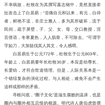
不幸病故，杜牧在为其撰写墓志铭中，竟然直接牵
扯攻击上了白居易：“尝痛自元和以来，有元，白诗
者，鲜艳不逞，非庄士雅人，多为其所破坏，流于
民间，疏于屏壁，子、父、女、母，交口教授，淫
言俚语，冬寒夏热，入人肌骨，不可除去。”可谓字
字如刀，大加挞伐其人其文，令人感喟。
白居易生于公元772年，杜牧生于公元803年。
年龄上，白居易要年长杜牧30岁，本应是幼尊长、
长爱幼，才符合世道情理。但是，人际关系本是一
个错综复杂的演化过程。与人相处，难免不会产生
这样或那样的矛盾。
寻根问底，“圈子文化”是滋生腐败的温床，也是
圈内与圈外相互忌恨的根源。明代诗人唐伯虎曾撰