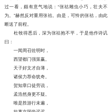
过一看，颇有意气地说：“张祜雕虫小巧，壮夫不
为。”赫然反对重用张祜。由是，可怜的张祜，由此
断送了前程。
杜牧得悉后，深为张祜抱不平，于是他作诗讥
曰：
一闻周召佐明时，
西望都门强策赢。
天子好文才自薄，
诸侯力荐命犹奇。
贺知章口徒劳说，
孟浩然身更不疑。
唯是胜游行未遍，
欲离京国尚迟迟。