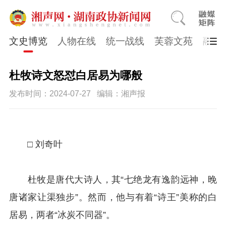
文史博览
人物在线
统一战线
芙蓉文苑
融媒
杜牧诗文怒怼白居易为哪般
发布时间：2024-07-27
编辑：湘声报
□ 刘奇叶
杜牧是唐代大诗人，其“七绝龙有逸韵远神，晚
唐诸家让渠独步”。然而，他与有着“诗王”美称的白
居易，两者“冰炭不同器”。