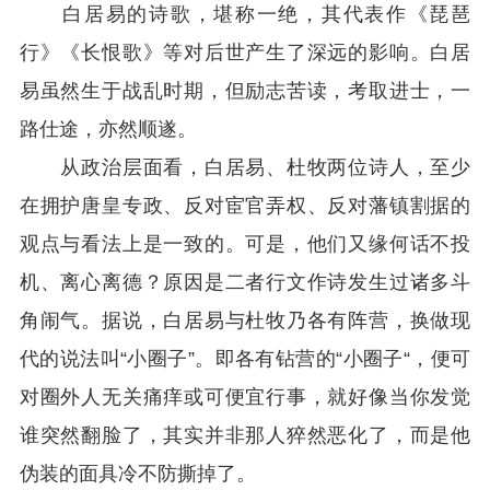
白居易的诗歌，堪称一绝，其代表作《琵琶
行》《长恨歌》等对后世产生了深远的影响。白居
易虽然生于战乱时期，但励志苦读，考取进士，一
路仕途，亦然顺遂。
从政治层面看，白居易、杜牧两位诗人，至少
在拥护唐皇专政、反对宦官弄权、反对藩镇割据的
观点与看法上是一致的。可是，他们又缘何话不投
机、离心离德？原因是二者行文作诗发生过诸多斗
角闹气。据说，白居易与杜牧乃各有阵营，换做现
代的说法叫“小圈子”。即各有钻营的“小圈子“，便可
对圈外人无关痛痒或可便宜行事，就好像当你发觉
谁突然翻脸了，其实并非那人猝然恶化了，而是他
伪装的面具冷不防撕掉了。