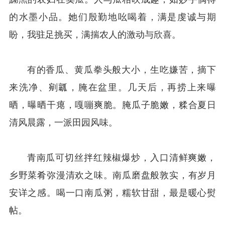
的水墨小品。她们殷勤地吆喝着，满是虔诚与期
盼，我驻足挑买，满揣农人的激动与欣喜。
有的香瓜、黄瓜拳头般大小，生吃嫌苦，摘下
来洗净、剜瓤，腌在盆里。几天后，再捞上来曝
晒，曝晒干瘪，嘎嘣爽脆。腌瓜子脆嫩，糅合夏日
清风晨露，一派田园风味。
青南瓜可切丝拌红辣椒爆炒，入口清鲜爽嫩，
乡野菜肴弥漫清欢之味。南瓜磨盘般敦实，有岁月
安详之感。喝一口南瓜粥，糯软甘甜，最是暖心熨
帖。