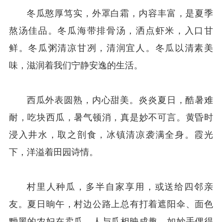
冬瓜憨厚笃实，外罩白霜，内容丰富，是夏季
熬汤佳品。冬瓜海带排骨汤，洒点虾米，入口甘
鲜。冬瓜粥清凉甘冽，清润宜人。冬瓜以清素美
味，滋润着我们宁静安逸的生活。
西瓜外表圆熟，内心甜美。炎炎夏日，酷暑难
耐，吃块西瓜，暑气顿消，真是妙不可言。黄昏时
浸入井水，取之剖食，冰镇清凉袭满全身。霞光
下，洋溢着田园诗情。
村里人种瓜，多半自家享用，或送给四邻亲
友。夏日晌午，村边公路上总有打着遮阳伞、面色
黝黑的农妇在卖瓜。人与瓜相映成趣，如妙手偶得