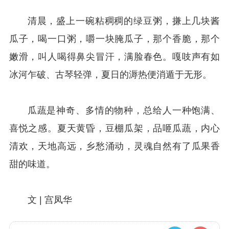
清晨，盛上一碗粘稠稠的绿豆粥，搛上几块酱
瓜子，喝一口粥，嚼一块腌瓜子，那个香脆，那个
嫩滑，叫人喝得鼻尖冒汗，满脸春色。嘎吱声有如
冰河乍破、古琴轻弹，夏日的溽热便消遁于无形。
瓜蔬是神奇、多情的物种，总给人一种饱满、
喜悦之感。夏天黄昏，豆棚瓜架，品咂瓜蔬，内心
清欢，天地高远，乡愁涌动，灵魂自然有了瓜果香
甜的味道。
文 | 宫凤华