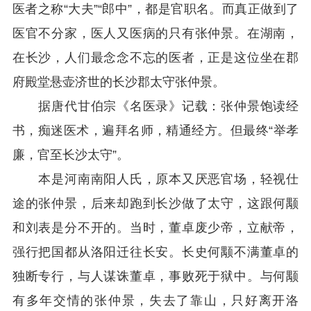
医者之称“大夫”“郎中”，都是官职名。而真正做到了
医官不分家，医人又医病的只有张仲景。在湖南，
在长沙，人们最念念不忘的医者，正是这位坐在郡
府殿堂悬壶济世的长沙郡太守张仲景。
据唐代甘伯宗《名医录》记载：张仲景饱读经
书，痴迷医术，遍拜名师，精通经方。但最终“举孝
廉，官至长沙太守”。
本是河南南阳人氏，原本又厌恶官场，轻视仕
途的张仲景，后来却跑到长沙做了太守，这跟何颙
和刘表是分不开的。当时，董卓废少帝，立献帝，
强行把国都从洛阳迁往长安。长史何颙不满董卓的
独断专行，与人谋诛董卓，事败死于狱中。与何颙
有多年交情的张仲景，失去了靠山，只好离开洛