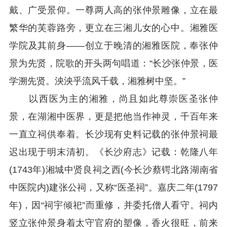
戴、广受景仰。一尊两人高的张仲景雕像，立在最
繁华的芙蓉路旁，更立在三湘儿女的心中。湘雅医
学院及其前身——创立于晚清的湘雅医院，奉张仲
景为先贤，院歌的开头两句唱道：“长沙张仲景，医
学溯先贤。泱泱乎流风千载，湘雅树中坚。”
以西医为主的湘雅，尚且如此尊崇医圣张仲
景，在湖湘中医界，更是把他当作神灵，千百年来
一直立祠供奉着。长沙现有史料记载的张仲景祠最
迟出现于明末清初。《长沙府志》记载：乾隆八年
(1743年)湘城中贤良祠之西(今长沙蔡锷北路湖南省
中医院内)建张公祠，又称“医圣祠”。嘉庆二年(1797
年)，因“祠宇倾祀”而重修，并委托僧人看守。祠内
竖立张仲景身着太守官府的塑像，香火很旺，前来