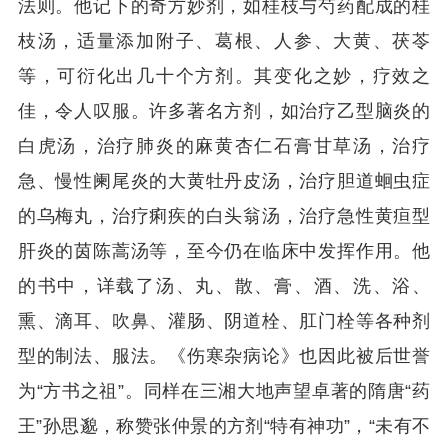
法则。他记下的奇方妙剂，如桂枝与芍药配成的桂
枝汤，适量添加附子、葛根、人参、大黄、茯苓
等，可衍化出几十个方剂。其变化之妙，疗效之
佳，令人叹服。许多著名方剂，如治疗乙型脑炎的
白虎汤，治疗肺炎的麻黄杏仁石膏甘草汤，治疗
急、慢性阑尾炎的大黄牡丹皮汤，治疗胆道蛔虫症
的乌梅丸，治疗痢疾的白头翁汤，治疗急性黄疸型
肝炎的茵陈蒿汤等，至今仍在临床中发挥作用。他
的书中，详载了汤、丸、散、膏、酒、洗、浴、
熏、滴耳、吹鼻、灌肠、阴道栓、肛门栓等各种剂
型的制法、服法。《伤寒杂病论》也因此被后世誉
为“方书之祖”。同样在三湘大地声望卓著的隋唐“药
王”孙思邈，称赞张仲景的方剂“特有神功”，“未有不