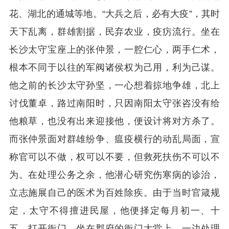
花、湖北的通城等地。“大兵之后，必有大疫”，其时
天下乱离，群雄割据，民弃农业，疫疠流行。坐在
长沙太守宝座上的张仲景，一腔仁心，两手仁术，
根本不同于以往的军阀诸侯权为己用，利为己谋。
他之前的长沙太守孙坚，一心想着掠地争雄，北上
讨伐董卓，路过南阳时，只因南阳太守张咨没有给
他粮草，也没有出来迎接他，便设计将对方杀了。
而张仲景面对群雄纷争、瘟疫横行的动乱局面，宣
称官可以不做，权可以不要，但救死扶伤不可以不
为。在处理公务之余，他潜心研究伤寒病的诊治，
立志施展自己的医术为百姓除疾。由于当时官箴规
定，太守不得擅进民屋，他便择定每月初一、十
五，打开衙门，坐在郡府的衙门大堂上，一边处理