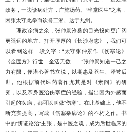
政务，一边诊病处方，广施汤药。“坐堂医生”之名，
因张太守此举而饮誉三湘、达于九州。
理政诊病之余，张仲景沧桑的目光投向更广阔
更遥远的地方。打开厚厚的《长沙府志》，我们可
以看到这样一段文字：“太守张仲景作《伤寒论》
《金匮方》行世，全活无数……”张仲景知道一己之
力有限，便潜心著书立说，以期惠及苍生、泽被后
世。他根据前代医药著作尤其是对《素问》的研
究，以及亲身医治伤寒症的经验，指出因为外感而
引起的疾病，都可以叫做“伤寒”。在此基础上，他不
断充实提高，写成《伤塞杂病论》的不朽之作。书
中的“辨证论治”主张，是中医之魂，成为后世临床的