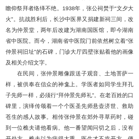
瞻仰祭拜者络绎不绝。1938年，张公祠焚于“文夕大
火”。抗战胜利后，长沙中医界又捐建新祠三间，改
名为仲景堂，两年后改建为湖南国医馆，即今湖南
省中医院。而今，湖南省中医院门前依然树立着“张
仲景祠旧址”的石碑，门诊大厅四壁张贴着他的画像
及相关介绍文字。
在民间，张仲景雕像跟送子观音、土地菩萨一
样，被供奉在信众的神龛上。学医者如同学生拜孔
子先师一样，必须行“拜仲景先师礼”。在老百姓的口
碑里，演绎传颂着一个个医圣先师悬壶济世、救助
苍生的感人故事。相传张仲景在郊外寻草药时，碰
到一位樵夫请他看病。他一番望闻问切之后，没有
开处方。樵夫以为病得太重，医生才不肯开方，便