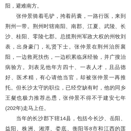
阳，避难南方。
张仲景骑着毛驴，挎着药囊，一路行医，来到
荆州一带。荆州时辖南阳、南郡、江夏、武陵、长
沙、桂阳、零陵七郡。总揽荆州军政大权的州牧刘
表，出身豪门，礼贤下士。张仲景在荆州治所襄
阳，一边救死扶伤，一边积累临床经验，并广搜治
病验方。刘表见他年方四十、一表人才，且品德
好、医术精，有心请他当官，却被张仲景一再推
托。但长沙太守的职位，已经空缺有时，他的同乡
王粲也极力推荐怂恿，张仲景不得不于建安七年
(202年)走马上任。
当年的长沙郡下辖14县，包括今长沙、岳阳、
益阳、株洲、湘潭、娄底、衡阳等8市和江西的莲