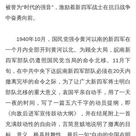
被誉为“时代的强音”，激励着新四军战士在抗日战争
中奋勇向前。
1940年10月，国民党强令黄河以南的新四军在
一个月内全部开到黄河以北。为顾全大局，皖南新
四军部队仍遵照国民党当局的命令北移。11月下
旬，在中共中央下达皖南新四军部队必须在20天内
撤离完毕的命令之际，为了让广大新四军将士明白
部队北移的重大意义，袁国平亲自动手，用了一天
一夜的时间，写了一篇五六千字的动员提纲，即
《向敌后进军宣传鼓动大纲》，并在结尾附上一首
充满鼓动性的自由诗，言简意赅地说明了撤离的目
标、意义，极具鼓舞性，最后一句“自由的中国在明