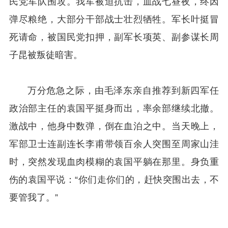
民党军队围攻。我军被迫抗击，血战七昼夜，终因
弹尽粮绝，大部分干部战士壮烈牺牲。军长叶挺冒
死请命，被国民党扣押，副军长项英、副参谋长周
子昆被叛徒暗害。
万分危急之际，由毛泽东亲自推荐到新四军任
政治部主任的袁国平挺身而出，率余部继续北撤。
激战中，他身中数弹，倒在血泊之中。当天晚上，
军部卫士连副连长李甫带领百余人突围至周家山洼
时，突然发现血肉模糊的袁国平躺在那里。身负重
伤的袁国平说：“你们走你们的，赶快突围出去，不
要管我了。”