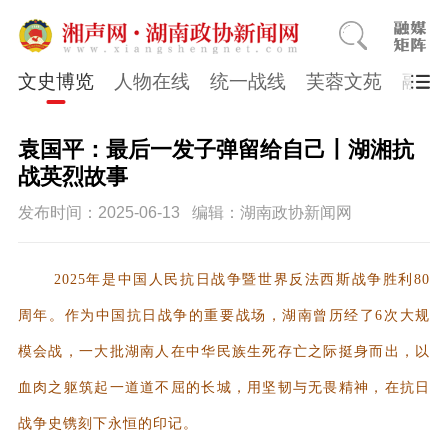
文史博览
人物在线
统一战线
芙蓉文苑
融媒
袁国平：最后一发子弹留给自己丨湖湘抗
战英烈故事
发布时间：2025-06-13
编辑：湖南政协新闻网
2025年是中国人民抗日战争暨世界反法西斯战争胜利80
周年。作为中国抗日战争的重要战场，湖南曾历经了6次大规
模会战，一大批湖南人在中华民族生死存亡之际挺身而出，以
血肉之躯筑起一道道不屈的长城，用坚韧与无畏精神，在抗日
战争史镌刻下永恒的印记。