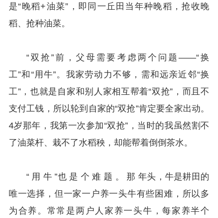
是“晚稻+油菜”，即同一丘田当年种晚稻，抢收晚
稻、抢种油菜。
“双抢”前，父母需要考虑两个问题——“换
工”和“用牛”。我家劳动力不够，需和远亲近邻“换
工”，也就是自家和别人家相互帮着“双抢”，而且不
支付工钱，所以轮到自家的“双抢”肯定要全家出动。
4岁
那年，我第一次参加“双抢”，当时的我虽然割不
了油菜杆、栽不了水稻秧，却能帮着倒倒茶水。
“ 用 牛 ”也 是 个 难 题 。 那 年头，牛是耕田的
唯一选择，但一家一户养一头牛有些困难，所以多
为合养。常常是两户人家养一头牛，每家养半个