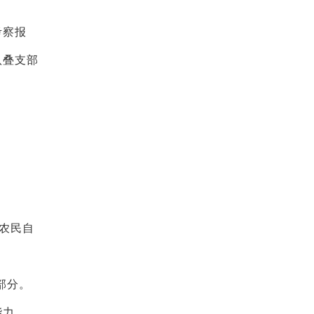
考察报
八叠支部
农民自
部分。
能力。