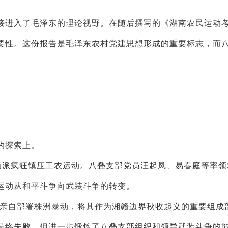
进入了毛泽东的理论视野。在随后撰写的《湖南农民运动
要性。这份报告是毛泽东农村党建思想形成的重要标志，而
的探索上。
反动派疯狂镇压工农运动。八叠支部党员汪起凤、易春庭等率领
运动从和平斗争向武装斗争的转变。
亲自部署株洲暴动，将其作为湘赣边界秋收起义的重要组成
最终失败，但进一步锻炼了八叠支部组织和领导武装斗争的