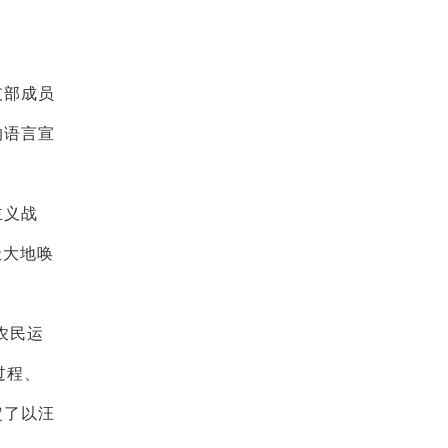
支部成员
的语言宣
主义战
极大地唤
农民运
过程、
定了以汪