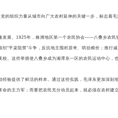
党的组织力量从城市向广大农村延伸的关键一步，标志着毛
展。1925年，株洲地区第一个农民协会——八叠乡农民
组织“平粜阻禁”斗争，反抗地主囤积居奇、哄抬粮价；推行减
夜校。这些举措使八叠乡成为湘潭东一区的农民运动中心，
经验提供了鲜活的样本。通过这些实践，毛泽东更加深刻
革命的主力军；而要把农民充分动员起来，就必须在农村建