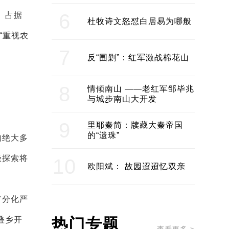
6
）占据
杜牧诗文怒怼白居易为哪般
“重视农
7
反“围剿”：红军激战棉花山
8
情倾南山 ——老红军邹毕兆
与城步南山大开发
9
里耶秦简：牍藏大秦帝国
的“遗珠”
的绝大多
极探索将
10
欧阳斌： 故园迢迢忆双亲
富分化严
叠乡开
热门专题