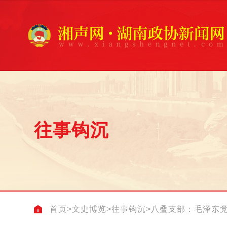
往事钩沉
首页
>
文史博览
>
往事钩沉
>
八叠支部：毛泽东