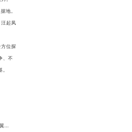
根据地。
。汪起凤
全方位探
争、不
基。
翼明