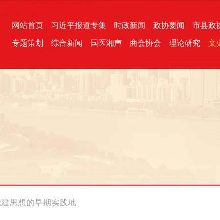
网站首页
习近平报道专集
时政新闻
政协要闻
市县政
专题策划
综合新闻
国医湘声
商会协会
理论研究
文
统一战线
芙蓉文苑
融媒影音
2026全国两会
各地政协
“四同四立”主题活动
三湘生态
产学研
国学经典
党建思想的早期实践地