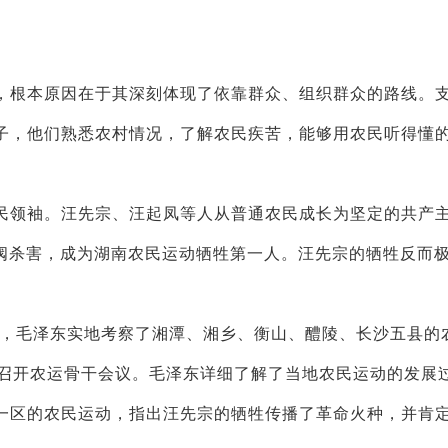
根本原因在于其深刻体现了依靠群众、组织群众的路线。
子，他们熟悉农村情况，了解农民疾苦，能够用农民听得懂
领袖。汪先宗、汪起凤等人从普通农民成长为坚定的共产
军阀杀害，成为湖南农民运动牺牲第一人。汪先宗的牺牲反而
，毛泽东实地考察了湘潭、湘乡、衡山、醴陵、长沙五县的
家召开农运骨干会议。毛泽东详细了解了当地农民运动的发展
一区的农民运动，指出汪先宗的牺牲传播了革命火种，并肯