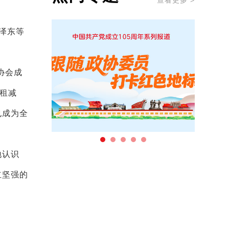
查看更多 >
泽东等
协会成
租减
也成为全
地认识
立坚强的