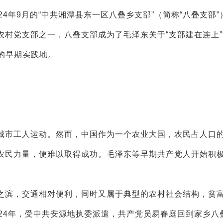
4年9月的“中共湘潭县东一区八叠乡支部”（简称“八叠支部”
村党支部之一，八叠支部成为了毛泽东关于“支部建在连上”
想的早期实践地。
市工人运动。然而，中国作为一个农业大国，农民占人口
农民力量，便难以取得成功。毛泽东等早期共产党人开始积
滨，交通相对便利，同时又属于典型的农村社会结构，贫
24年，受中共安源地执委派遣，共产党员易春庭回到家乡八