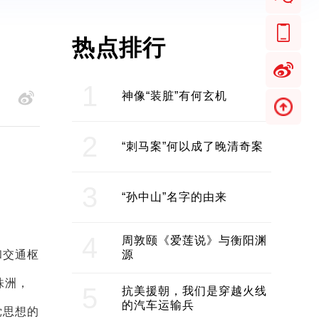
热点排行
1
神像“装脏”有何玄机
2
“刺马案”何以成了晚清奇案
3
“孙中山”名字的由来
4
周敦颐《爱莲说》与衡阳渊
和交通枢
源
株洲，
5
抗美援朝，我们是穿越火线
的汽车运输兵
党思想的