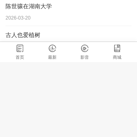
陈世骧在湖南大学
2026-03-20
古人也爱植树
2026-03-07
首页
最新
影音
商城
毛泽东接见“高山红哨”周宜珍
2026-01-09
金岳霖养鸡
2025-12-13
毛泽东和他的老师袁吉六