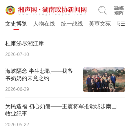
文史博览
人物在线
统一战线
芙蓉文苑
融媒
杜甫涕尽湘江岸
2026-07-10
海峡隔念 半生悲歌——我爷
爷奶奶的未竟之约
2026-06-29
为民造福 初心如磐——王震将军推动城步南山
牧业纪事
2026-05-22